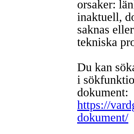
orsaker: lä
inaktuell, 
saknas eller
tekniska pr
Du kan sök
i sökfunkti
dokument:
https://var
dokument/