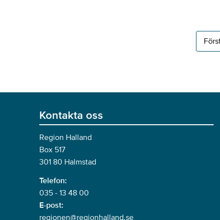
Förs
Kontakta oss
Region Halland
Box 517
301 80 Halmstad
Telefon:
035 - 13 48 00
E-post:
regionen@regionhalland.se