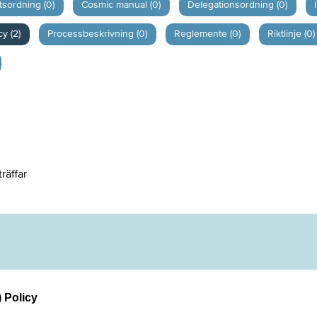
tsordning (0)
Cosmic manual (0)
Delegationsordning (0)
cy (2)
Processbeskrivning (0)
Reglemente (0)
Riktlinje (0)
träffar
 Policy