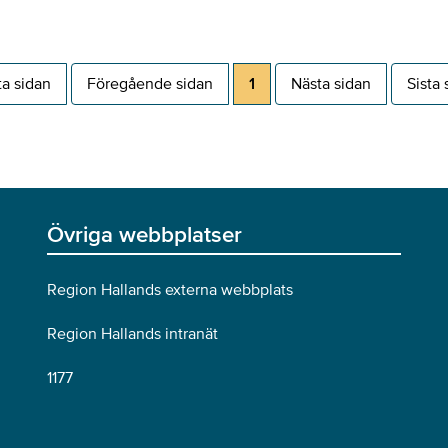
ta sidan
Föregående sidan
1
Nästa sidan
Sista 
Övriga webbplatser
Region Hallands externa webbplats
Region Hallands intranät
1177