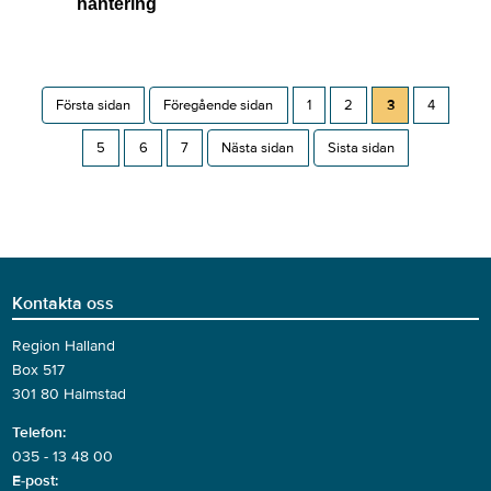
hantering
Första sidan
Föregående sidan
1
2
3
4
5
6
7
Nästa sidan
Sista sidan
Kontakta oss
Region Halland
Box 517
301 80 Halmstad
Telefon:
035 - 13 48 00
E-post: