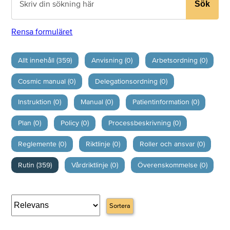
Sök
Rensa formuläret
Allt innehåll (359)
Anvisning (0)
Arbetsordning (0)
Cosmic manual (0)
Delegationsordning (0)
Instruktion (0)
Manual (0)
Patientinformation (0)
Plan (0)
Policy (0)
Processbeskrivning (0)
Reglemente (0)
Riktlinje (0)
Roller och ansvar (0)
Rutin (359)
Vårdriktlinje (0)
Överenskommelse (0)
Sortera