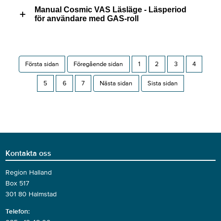
Manual Cosmic VAS Läsläge - Läsperiod
för användare med GAS-roll
Första sidan
Föregående sidan
1
2
3
4
5
6
7
Nästa sidan
Sista sidan
Kontakta oss
Region Halland
Box 517
301 80 Halmstad
Telefon: