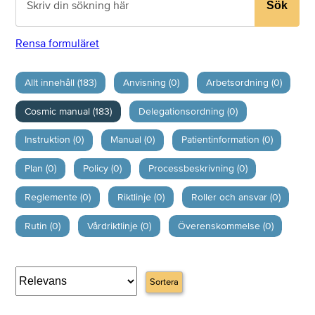
Sök
Rensa formuläret
Allt innehåll (183)
Anvisning (0)
Arbetsordning (0)
Cosmic manual (183)
Delegationsordning (0)
Instruktion (0)
Manual (0)
Patientinformation (0)
Plan (0)
Policy (0)
Processbeskrivning (0)
Reglemente (0)
Riktlinje (0)
Roller och ansvar (0)
Rutin (0)
Vårdriktlinje (0)
Överenskommelse (0)
Sortera