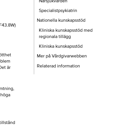
Närsjukvården
Specialistpsykiatrin
Nationella kunskapsstöd
(F43.8W)
Kliniska kunskapsstöd med
regionala tillägg
Kliniska kunskapsstöd
ötthet
Mer på Vårdgivarwebben
roblem
Relaterad information
Det är
ämtning,
r höga
illstånd