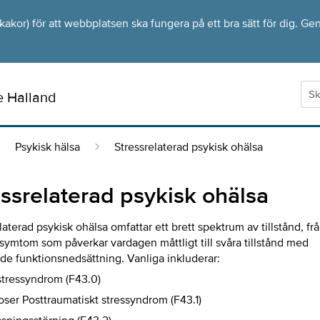
kor) för att webbplatsen ska fungera på ett bra sätt för dig. Gen
e Halland
Psykisk hälsa
Stressrelaterad psykisk ohälsa
essrelaterad psykisk ohälsa
laterad psykisk ohälsa omfattar ett brett spektrum av tillstånd, fr
 symtom som påverkar vardagen måttligt till svåra tillstånd med
de funktionsnedsättning. Vanliga inkluderar:
stressyndrom (F43.0)
oser Posttraumatiskt stressyndrom (F43.1)