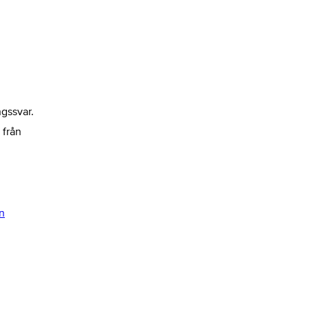
gssvar.
 från
in