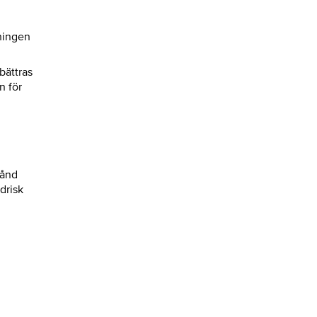
ningen
bättras
n för
tånd
drisk