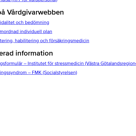
på Vårdgivarwebben
idalitet och bedömning
amordnad individuell plan
tering, habilitering och försäkringsmedicin
erad information
gsformulär – Institutet för stressmedicin (Västra Götalandsregion
ingssyndrom – FMK (Socialstyrelsen)