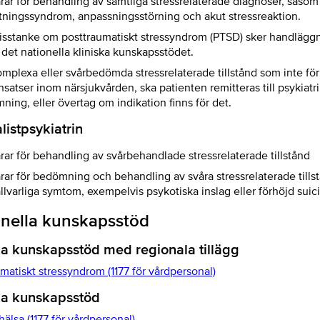
rar för behandling av samtliga stressrelaterade diagnoser, såsom
tningssyndrom, anpassningsstörning och akut stressreaktion.
isstanke om posttraumatiskt stressyndrom (PTSD) sker handlägg
 det nationella kliniska kunskapsstödet.
omplexa eller svårbedömda stressrelaterade tillstånd som inte för
satser inom närsjukvården, ska patienten remitteras till psykiatri
ing, eller övertag om indikation finns för det.
listpsykiatrin
rar för behandling av svårbehandlade stressrelaterade tillstånd
rar för bedömning och behandling av svåra stressrelaterade tills
lvarliga symtom, exempelvis psykotiska inslag eller förhöjd suici
onella kunskapsstöd
ka kunskapsstöd med regionala tillägg
matiskt stressyndrom (1177 för vårdpersonal)
ka kunskapsstöd
hälsa (1177 för vårdpersonal)