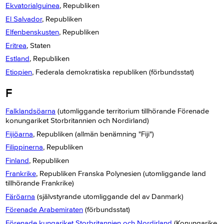
Ekvatorialguinea
, Republiken
El Salvador
, Republiken
Elfenbenskusten
, Republiken
Eritrea
, Staten
Estland
, Republiken
Etiopien
, Federala demokratiska republiken (förbundsstat)
F
Falklandsöarna
(utomliggande territorium tillhörande Förenade
konungariket Storbritannien och Nordirland)
Fijiöarna
, Republiken (allmän benämning "Fiji")
Filippinerna
, Republiken
Finland
, Republiken
Frankrike
, Republiken Franska Polynesien (utomliggande land
tillhörande Frankrike)
Färöarna
(självstyrande utomliggande del av Danmark)
Förenade Arabemiraten
(förbundsstat)
Förenade kungariket Storbritannien och Nordirland
(Konungarike