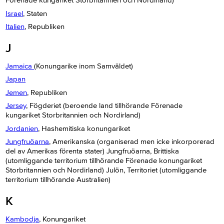
Förenade kungariket Storbritannien och Nordirland)
Israel
, Staten
Italien
, Republiken
J
Jamaica
(Konungarike inom Samväldet)
Japan
Jemen
, Republiken
Jersey
, Fögderiet (beroende land tillhörande Förenade
kungariket Storbritannien och Nordirland)
Jordanien
, Hashemitiska konungariket
Jungfruöarna
, Amerikanska (organiserad men icke inkorporerad
del av Amerikas förenta stater) Jungfruöarna, Brittiska
(utomliggande territorium tillhörande Förenade konungariket
Storbritannien och Nordirland) Julön, Territoriet (utomliggande
territorium tillhörande Australien)
K
Kambodja
, Konungariket