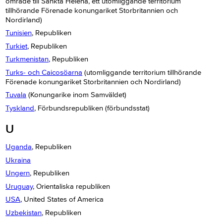
område till Sankta Helena, ett utomliggande territorium
tillhörande Förenade konungariket Storbritannien och
Nordirland)
Tunisien
, Republiken
Turkiet
, Republiken
Turkmenistan
, Republiken
Turks- och Caicosöarna
(utomliggande territorium tillhörande
Förenade konungariket Storbritannien och Nordirland)
Tuvala
(Konungarike inom Samväldet)
Tyskland
, Förbundsrepubliken (förbundsstat)
U
Uganda
, Republiken
Ukraina
Ungern
, Republiken
Uruguay
, Orientaliska republiken
USA
, United States of America
Uzbekistan
, Republiken