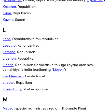
"
Nordkorea
") Korea, Republiken (allmän benämning "
Sydkorea
")
Kroatien
, Republiken
Kuba
, Republiken
Kuwait
, Staten
L
Laos
, Demokratiska folkrepubliken
Lesotho
, Konungariket
Lettland
, Republiken
Libanon
, Republiken
Liberia
, Republiken Socialistiska folkliga libyska arabiska
Jamahiriya (allmän benämning "
Libyen
")
Liechtenstein
, Furstedömet
Litauen
, Repbliken
Luxemburg
, Storhertigdömet
M
Macao
(speciell administrativ region tillhörande Kina)