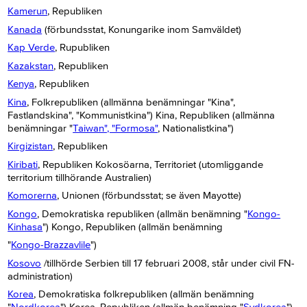
Kamerun
, Republiken
Kanada
(förbundsstat, Konungarike inom Samväldet)
Kap Verde
, Rupubliken
Kazakstan
, Republiken
Kenya
, Republiken
Kina
, Folkrepubliken (allmänna benämningar "Kina",
Fastlandskina", "Kommunistkina") Kina, Republiken (allmänna
benämningar "
Taiwan", "Formosa"
, Nationalistkina")
Kirgizistan
, Republiken
Kiribati
, Republiken Kokosöarna, Territoriet (utomliggande
territorium tillhörande Australien)
Komorerna
, Unionen (förbundsstat; se även Mayotte)
Kongo
, Demokratiska republiken (allmän benämning "
Kongo-
Kinhasa
") Kongo, Republiken (allmän benämning
"
Kongo-Brazzavlile
")
Kosovo
/tillhörde Serbien till 17 februari 2008, står under civil FN-
administration)
Korea
, Demokratiska folkrepubliken (allmän benämning