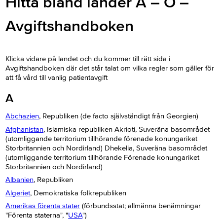
Hitta bland länder A – Ö –
Avgiftshandboken
Klicka vidare på landet och du kommer till rätt sida i
Avgiftshandboken där det står talat om vilka regler som gäller för
att få vård till vanlig patientavgift​
A
Abchazien
, Republiken (de facto självständigt från Georgien)
Afghanistan
, Islamiska republiken Akrioti, Suveräna basområdet
(utomliggande territorium tillhörande förenade konungariket
Storbritannien och Nordirland) Dhekelia, Suveräna basområdet
(utomliggande territorium tillhörande Förenade konungariket
Storbritannien och Nordirland)
Albanien
, Republiken
Algeriet
, Demokratiska folkrepubliken
Amerikas förenta stater
(förbundsstat; allmänna benämningar
"Förenta staterna", "
USA
")