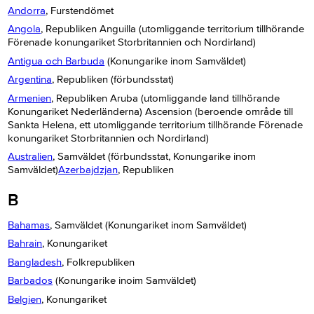
Andorra
, Furstendömet
Angola
, Republiken Anguilla (utomliggande territorium tillhörande
Förenade konungariket Storbritannien och Nordirland)
Antigua och Barbuda
(Konungarike inom Samväldet)
Argentina
, Republiken (förbundsstat)
Armenien
, Republiken Aruba (utomliggande land tillhörande
Konungariket Nederländerna) Ascension (beroende område till
Sankta Helena, ett utomliggande territorium tillhörande Förenade
konungariket Storbritannien och Nordirland)
Australien
, Samväldet (förbundsstat, Konungarike inom
Samväldet)
Azerbajdzjan
, Republiken
B
Bahamas
, Samväldet (Konungariket inom Samväldet)
Bahrain
, Konungariket
Bangladesh
, Folkrepubliken
Barbados
(Konungarike inoim Samväldet)
Belgien
, Konungariket