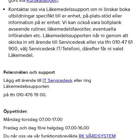
görs via
Kurskatalogen
.
Kontaktar oss via Läkemedelssupport om ni önskar boka
utbildningar specifikt till er enhet, på-plats-stöd eller
information på er enhet. Vi kan också vara bollplank
avseende rutiner, läkemedelsfavoriter, eventuella
införanden etc. Läkemedelssupporten når ni genom att
skicka in ett ärende till Servicedesk eller via tfn 010-47 61
900, välj Servicedesk IT/Telefoni, därefter får ni valet
Läkemedel.
Felanmälan och support
Lägg ett ärende till
IT Servicedesk
eller ring
Läkemedelssupporten
på tfn 010-476 19 00.
Öppettider:
Måndag-torsdag 07.00-17.00
Fredag och dag före helgdag 07.00-16.00
Du når oss via vår funktionsbrevlåda
RK VÅRDSYSTEM