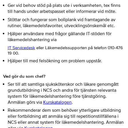
Ger vid behov stöd på plats ute i verksamheten, tex finns
till hands under arbetspasset eller informerar vid möte.
Stöttar och fungerar som bollplank vid framtagande av
rutiner, läkemedelsfavoriter, utvecklingsönskemål etc.
Hjälper användare med frågor gällande IT-stöden för
läkemedelshantering via
IT Servicedesk
eller Läkemedelssupporten på telefon 010-476
19 00.
Hjälper till med felsökning om problem uppstår.
Vad gör du som chef?
Ser till att samtliga sjuksköterskor och läkare genomgått
grundutbildning i NCS och andra för tjänsten relevanta
system för läkemedelshantering före tjänstgöring.
Anmälan görs via
Kurskatalogen
.
Rekommenderar dem som behöver ytterligare utbildning
eller fortbildning att anmäla sig till repetitionstillfällena i
NCS eller annat system för läkemedelshantering. Anmälan