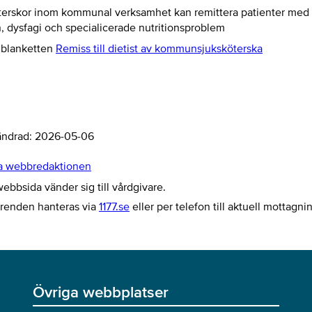
terskor inom kommunal verksamhet kan remittera patienter med 
n, dysfagi och specialicerade nutritionsproblem
blanketten
Remiss till dietist av kommunsjuksköterska
ändrad:
2026-05-06
a webbredaktionen
bbsida vänder sig till vårdgivare.
ärenden hanteras via
1177.se
eller per telefon till aktuell mottagni
Övriga webbplatser