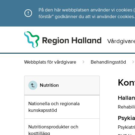
Direkt till innehållet
På den här webbplatsen använder vi cookies (ka
förstår” godkänner du att vi använder cookies.
Vårdgivar
Webbplats för vårdgivare
Behandlingsstöd
Kont
Nutrition
Hallan
Nationella och regionala
Rehabili
kunskapsstöd
Psykia
Nutritionsprodukter och
Psykiatr
kosttillägg