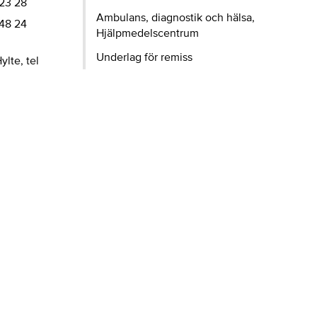
 23 28
Ambulans, diagnostik och hälsa,
-48 24
Hjälpmedelscentrum
Underlag för remiss
lte, tel