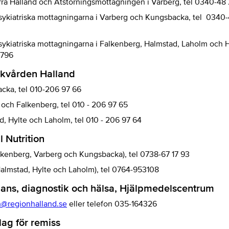
ra Halland och Ätstörningsmottagningen i Varberg, tel 0340-48
ykiatriska mottagningarna i Varberg och Kungsbacka, tel 0340
ykiatriska mottagningarna i Falkenberg, Halmstad, Laholm och Hy
5796
ukvården Halland
cka, tel 010-206 97 66
 och Falkenberg, tel 010 - 206 97 65
, Hylte och Laholm, tel 010 - 206 97 64
l Nutrition
alkenberg, Varberg och Kungsbacka), tel 0738-67 17 93
Halmstad, Hylte och Laholm), tel 0764-953108
ans, diagnostik och hälsa, Hjälpmedelscentrum
on@regionhalland.se
eller telefon 035-164326
ag för remiss