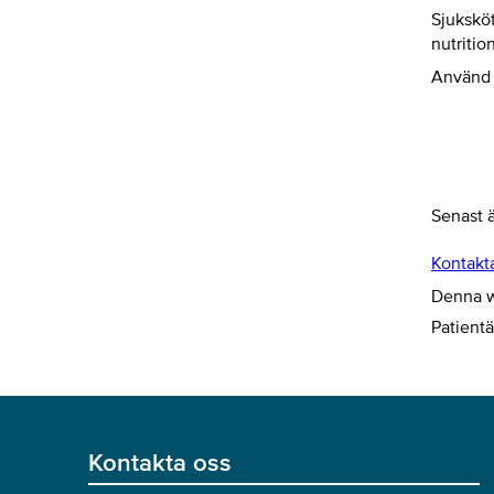
Sjukskö
nutritio
Använd 
Senast 
Kontakt
Denna we
Patient
Kontakta oss