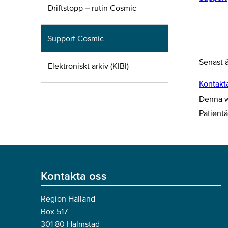
Driftstopp – rutin Cosmic
Support Cosmic
Senast 
Elektroniskt arkiv (KIBI)
Kontakt
Denna we
Patient
Kontakta oss
Region Halland
Box 517
301 80 Halmstad