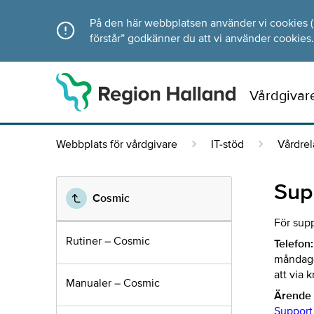
Direkt till innehållet
På den här webbplatsen använder vi cookies (ka
förstår” godkänner du att vi använder cookies.
Vårdgivar
Webbplats för vårdgivare
IT-stöd
Vårdre
Sup
Cosmic
För supp
Rutiner – Cosmic
Telefon:
måndag–f
att via 
Manualer – Cosmic
Ärende 
Support