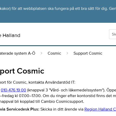
kor) för att webbplatsen ska fungera på ett bra sätt för dig. Gen
e Halland
laterade system A-Ö
Cosmic
Support Cosmic
port Cosmic
ort för Cosmic, kontakta Användarstöd IT:
010-476 19 00
(knappval 3 "Vård- och läkemedelssystem"). Öppe
redag kl 07.00–17.00. Om du ringer efter kontorstid finns det m
knappval bli kopplad till Cambio Cosmicsupport.
via Servicedesk Plus:
Skicka in ditt ärende via
Region Halland 