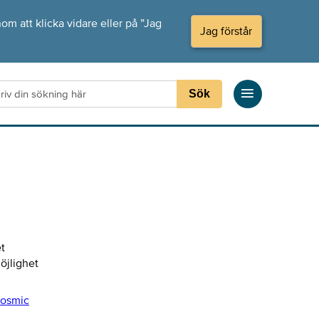
om att klicka vidare eller på ”Jag
Jag förstår
Sök
t
öjlighet
Cosmic