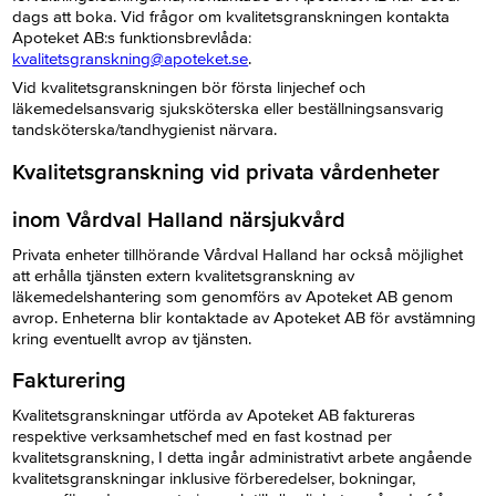
dags att boka. Vid frågor om kvalitetsgranskningen kontakta
Apoteket AB:s funktionsbrevlåda:
kvalitetsgranskning@apoteket.se
.
Vid kvalitetsgranskningen bör första linjechef och
läkemedelsansvarig sjuksköterska eller beställningsansvarig
tandsköterska/tandhygienist närvara.
Kvalitetsgranskning vid privata vårdenheter
inom Vårdval Halland närsjukvård
Privata enheter tillhörande Vårdval Halland har också möjlighet
att erhålla tjänsten extern kvalitetsgranskning av
läkemedelshantering som genomförs av Apoteket AB genom
avrop. Enheterna blir kontaktade av Apoteket AB för avstämning
kring eventuellt avrop av tjänsten.
Fakturering
Kvalitetsgranskningar utförda av Apoteket AB faktureras
respektive verksamhetschef med en fast kostnad per
kvalitetsgranskning, I detta ingår administrativt arbete angående
kvalitetsgranskningar inklusive förberedelser, bokningar,