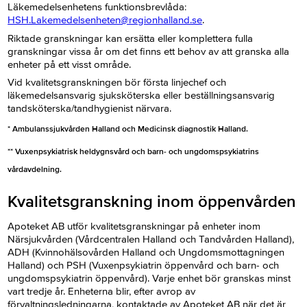
Läkemedelsenhetens funktionsbrevlåda:
HSH.Lakemedelsenheten@regionhalland.se
.
Riktade granskningar kan ersätta eller komplettera fulla
granskningar vissa år om det finns ett behov av att granska alla
enheter på ett visst område.
Vid kvalitetsgranskningen bör första linjechef och
läkemedelsansvarig sjuksköterska eller beställningsansvarig
tandsköterska/tandhygienist närvara.
* Ambulanssjukvården Halland och Medicinsk diagnostik Halland.
** Vuxenpsykiatrisk heldygnsvård och barn- och ungdomspsykiatrins
vårdavdelning.
Kvalitetsgranskning inom öppenvården
Apoteket AB utför kvalitetsgranskningar på enheter inom
Närsjukvården (Vårdcentralen Halland och Tandvården Halland),
ADH (Kvinnohälsovården Halland och Ungdomsmottagningen
Halland) och PSH (Vuxenpsykiatrin öppenvård och barn- och
ungdomspsykiatrin öppenvård). Varje enhet bör granskas minst
vart tredje år. Enheterna blir, efter avrop av
förvaltningsledningarna, kontaktade av Apoteket AB när det är