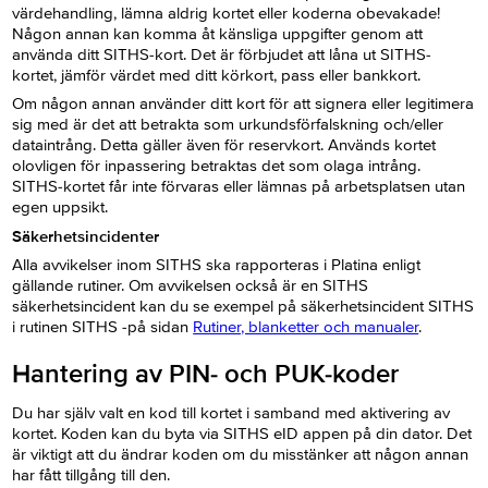
värdehandling, lämna aldrig kortet eller koderna obevakade!
Någon annan kan komma åt känsliga uppgifter genom att
använda ditt SITHS-kort. Det är förbjudet att låna ut SITHS-
kortet, jämför värdet med ditt körkort, pass eller bankkort.
Om någon annan använder ditt kort för att signera eller legitimera
sig med är det att betrakta som urkundsförfalskning och/eller
dataintrång. Detta gäller även för reservkort. Används kortet
olovligen för inpassering betraktas det som olaga intrång.
SITHS-kortet får inte förvaras eller lämnas på arbetsplatsen utan
egen uppsikt.
Säkerhetsincidenter
Alla avvikelser inom SITHS ska rapporteras i Platina enligt
gällande rutiner. Om avvikelsen också är en SITHS
säkerhetsincident kan du se exempel på säkerhetsincident SITHS
i rutinen SITHS -på sidan
Rutiner, blanketter och manualer
.
Hantering av PIN- och PUK-koder
Du har själv valt en kod till kortet i samband med aktivering av
kortet. Koden kan du byta via SITHS eID appen på din dator. Det
är viktigt att du ändrar koden om du misstänker att någon annan
har fått tillgång till den.