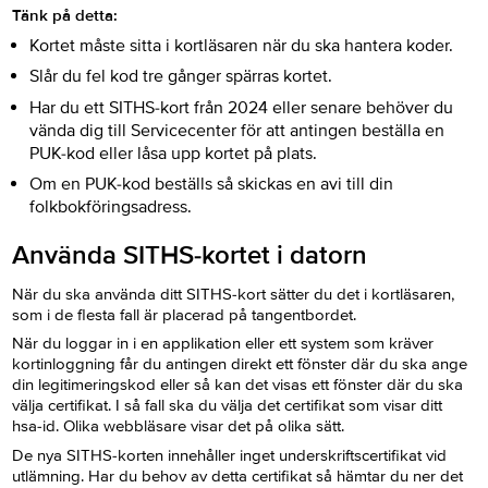
Tänk på detta:
Kortet måste sitta i kortläsaren när du ska hantera koder.
Slår du fel kod tre gånger spärras kortet.
Har du ett SITHS-kort från 2024 eller senare behöver du
vända dig till Servicecenter för att antingen beställa en
PUK-kod eller låsa upp kortet på plats.
Om en PUK-kod beställs så skickas en avi till din
folkbokföringsadress.
Använda SITHS-kortet i datorn
När du ska använda ditt SITHS-kort sätter du det i kortläsaren,
som i de flesta fall är placerad på tangentbordet.
När du loggar in i en applikation eller ett system som kräver
kortinloggning får du antingen direkt ett fönster där du ska ange
din legitimeringskod eller så kan det visas ett fönster där du ska
välja certifikat. I så fall ska du välja det certifikat som visar ditt
hsa-id. Olika webbläsare visar det på olika sätt.
De nya SITHS-korten innehåller inget underskriftscertifikat vid
utlämning. Har du behov av detta certifikat så hämtar du ner det