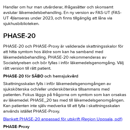
Handlar om hur man utvärderar, ifrågasätter och skonsamt
avslutar läkemedelsbehandling. En ny version av FAS-UT (FAS-
UT 4)lanseras under 2023, och finns tillgänglig att låna via
sjukhusbiblioteken.
PHASE-20
PHASE-20 och PHASE-Proxy är validerade skattningsskalor för
att hitta symtom hos äldre som kan ha samband med
läkemedelsbehandling. PHASE-20 rekommenderas av
Socialstyrelsen och bör fyllas i inför läkemedelsgenomgång. Välj
rätt version till rätt patient.
PHASE-20 för SÄBO och hemsjukvård
Skattningsskalan fylls i inför läkemedelsgenomgången av
sjuksköterska och/eller undersköterska tillsammans med
patienten. Fokus läggs på frågorna om symtom som kan orsakas
av läkemedel. PHASE_20 tas med till läkemedelsgenomgången.
Kan patienten inte själv medverka till att fylla i skattningsskalan
används istället PHASE-Proxy.
Blankett PHASE-20 anpassad för utskrift (Region Uppsala, pdf)
PHASE-Proxy