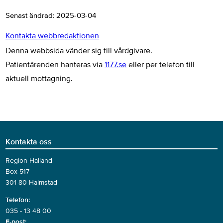
Senast ändrad:
2025-03-04
Kontakta webbredaktionen
Denna webbsida vänder sig till vårdgivare.
Patientärenden hanteras via
1177.se
eller per telefon till
aktuell mottagning.
Kontakta oss
Region Halland
Box 517
301 80 Halmstad
Telefon:
035 - 13 48 00
E-post: