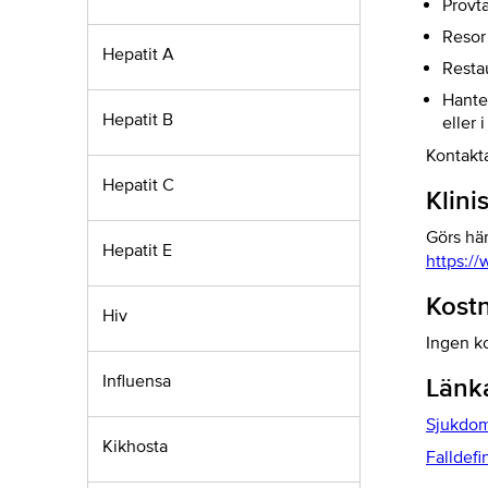
Provt
Resor
Hepatit A
Resta
Hanter
Hepatit B
eller 
Kontakt
Hepatit C
Klini
Görs här
Hepatit E
https:/
Kostn
Hiv
Ingen ko
Influensa
Länk
Sjukdom
Kikhosta
Falldef