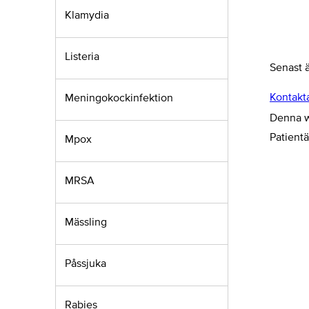
Klamydia
Listeria
Senast 
Kontakt
Meningokockinfektion
Denna we
Patient
Mpox
MRSA
Mässling
Påssjuka
Rabies