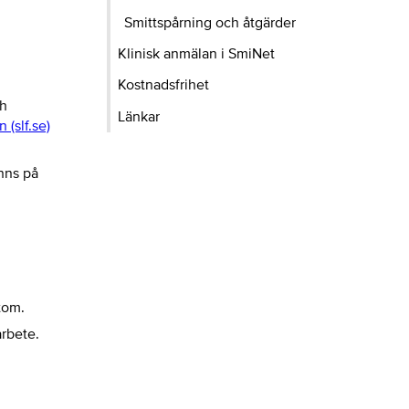
Smittspårning och åtgärder
Klinisk anmälan i SmiNet
Kostnadsfrihet
ch
Länkar
(slf.se)
nns på
tom.
arbete.