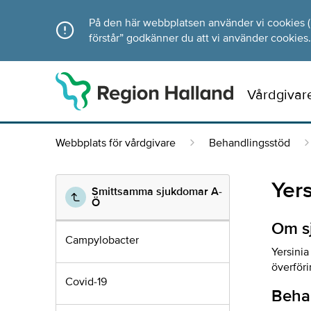
Direkt till innehållet
På den här webbplatsen använder vi cookies (ka
förstår” godkänner du att vi använder cookies.
Vårdgivar
Webbplats för vårdgivare
Behandlingsstöd
Yers
Smittsamma sjukdomar A-
Ö
Om s
Campylobacter
Yersini
överföri
Covid-19
Beha