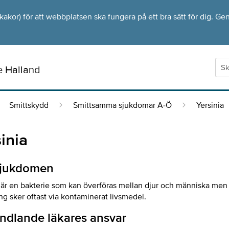
kor) för att webbplatsen ska fungera på ett bra sätt för dig. Gen
e Halland
Smittskydd
Smittsamma sjukdomar A-Ö
Yersinia
inia
jukdomen
a är en bakterie som kan överföras mellan djur och människa men
ng sker oftast via kontaminerat livsmedel.
ndlande läkares ansvar