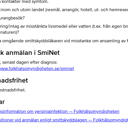
a kontakter med symtom.
 inom och utom landet (resmål, arrangör, hotell, ut- och hemres
urangbesök?
ing/intag av misstänkta livsmedel eller vatten (t.ex. från egen b
i naturen)?
a omgående smittskyddsläkaren vid misstanke om ansamling av fa
sk anmälan i SmiNet
, senast dagen efter diagnos:
/www.folkhalsomyndigheten.se/sminet
adsfrihet
stnadsfrihet.
ar
sinformation om yersiniainfektion — Folkhälsomyndigheten
initioner vid anmälan enligt smittskyddslagen — Folkhälsomyndi