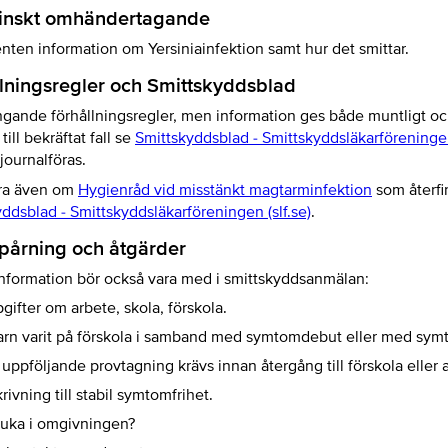
inskt omhändertagande
nten information om Yersiniainfektion samt hur det smittar.
lningsregler och Smittskyddsblad
ngande förhållningsregler, men information ges både muntligt o
t till bekräftat fall se
Smittskyddsblad - Smittskyddsläkarföreningen 
journalföras.
ra även om
Hygienråd vid misstänkt magtarminfektion
som återfi
ddsblad - Smittskyddsläkarföreningen (slf.se)
.
pårning och åtgärder
nformation bör också vara med i smittskyddsanmälan:
gifter om arbete, skola, förskola.
rn varit på förskola i samband med symtomdebut eller med sym
uppföljande provtagning krävs innan återgång till förskola eller 
rivning till stabil symtomfrihet.
sjuka i omgivningen?