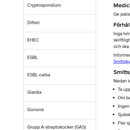
Medic
Cryptosporidium
Ge patie
Difteri
Förhål
Inga tvi
EHEC
skriftlig
och ska 
Informe
ESBL
Smittsky
Smitts
ESBL-carba
Nedan i
Ta upp
Giardia
Om ba
Ingen 
Gonorré
Sjuksk
Fler 
Grupp A-streptokocker (GAS)