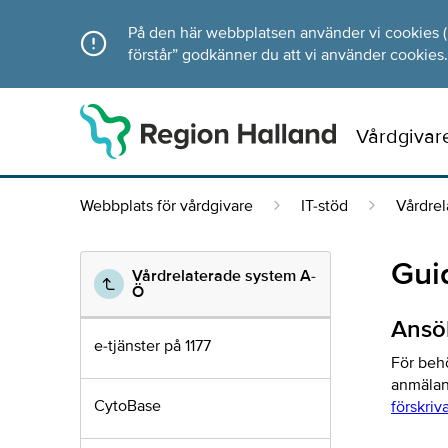
Direkt till innehållet
På den här webbplatsen använder vi cookies (ka
förstår” godkänner du att vi använder cookies.
Vårdgivar
Webbplats för vårdgivare
IT-stöd
Vårdre
Gui
Vårdrelaterade system A-
Ö
Ansök
e-tjänster på 1177
För behö
anmälan 
CytoBase
förskriv