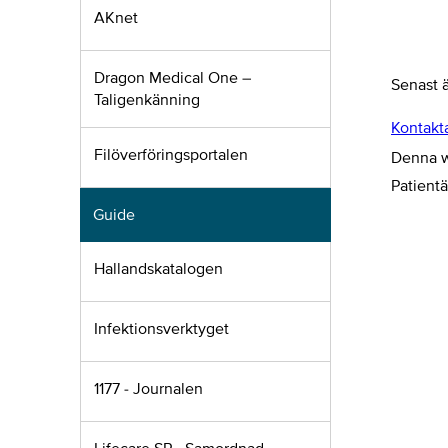
AKnet
Dragon Medical One –
Senast 
Taligenkänning
Kontakt
Filöverföringsportalen
Denna we
Patient
Guide
Hallandskatalogen
Infektionsverktyget
1177 - Journalen