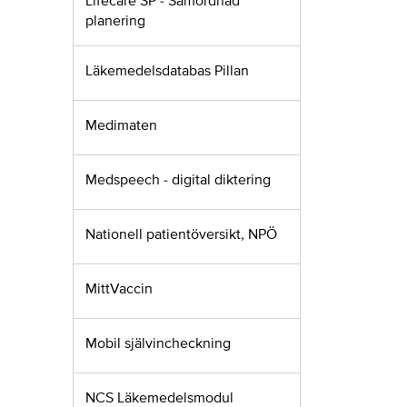
Lifecare SP - Samordnad
planering
Läkemedelsdatabas Pillan
Medimaten
Medspeech - digital diktering
Nationell patientöversikt, NPÖ
MittVaccin
Mobil självincheckning
NCS Läkemedelsmodul