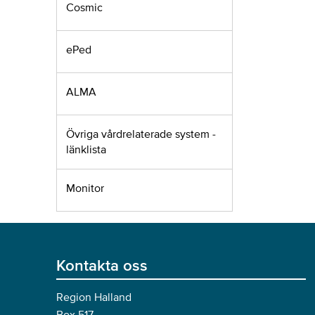
Cosmic
ePed
ALMA
Övriga vårdrelaterade system -
länklista
Monitor
Kontakta oss
Region Halland
Box 517