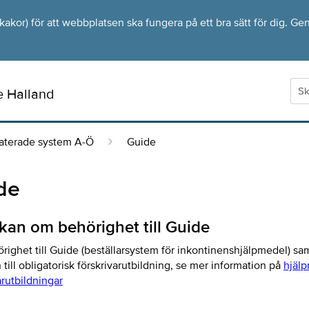
kor) för att webbplatsen ska fungera på ett bra sätt för dig. Gen
e Halland
laterade system A-Ö
Guide
de
an om behörighet till Guide
righet till Guide (beställarsystem för inkontinenshjälpmedel) sa
till obligatorisk förskrivarutbildning, se mer information på
hjälp
arutbildningar