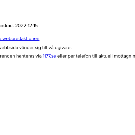
ändrad:
2022-12-15
a webbredaktionen
bbsida vänder sig till vårdgivare.
ärenden hanteras via
1177.se
eller per telefon till aktuell mottagni