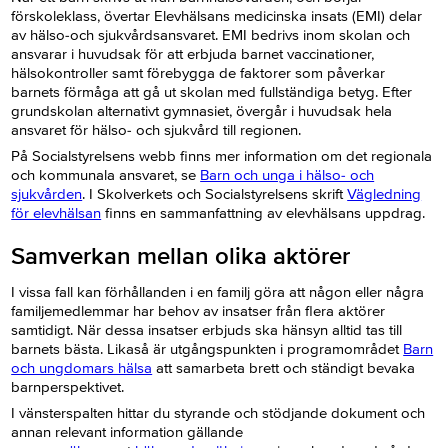
förskoleklass, övertar Elevhälsans medicinska insats (EMI) delar
av hälso-och sjukvårdsansvaret. EMI bedrivs inom skolan och
ansvarar i huvudsak för att erbjuda barnet vaccinationer,
hälsokontroller samt förebygga de faktorer som påverkar
barnets förmåga att gå ut skolan med fullständiga betyg. Efter
grundskolan alternativt gymnasiet, övergår i huvudsak hela
ansvaret för hälso- och sjukvård till regionen.
På Socialstyrelsens webb finns mer information om det regionala
och kommunala ansvaret, se
Barn och unga i hälso- och
sjukvården
. I Skolverkets och Socialstyrelsens skrift
Vägledning
för elevhälsan
finns en sammanfattning av elevhälsans uppdrag.
Samverkan mellan olika aktörer
I vissa fall kan förhållanden i en familj göra att någon eller några
familjemedlemmar har behov av insatser från flera aktörer
samtidigt. När dessa insatser erbjuds ska hänsyn alltid tas till
barnets bästa. Likaså är utgångspunkten i programområdet
Barn
och ungdomars hälsa
att samarbeta brett och ständigt bevaka
barnperspektivet.
I vänsterspalten hittar du styrande och stödjande dokument och
annan relevant information gällande