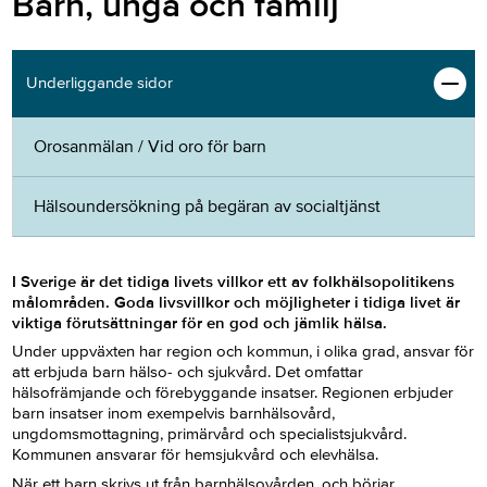
Barn, unga och familj
Underliggande sidor
Orosanmälan / Vid oro för barn
Hälsoundersökning på begäran av socialtjänst
I Sverige är
det tidiga livets villkor
ett av folkhälsopolitikens
målområden. Goda livsvillkor och möjligheter i tidiga livet är
viktiga förutsättningar för en god och jämlik hälsa.
Under uppväxten har region och kommun, i olika grad, ansvar för
att erbjuda barn hälso- och sjukvård. Det omfattar
hälsofrämjande och förebyggande insatser. Regionen erbjuder
barn insatser inom exempelvis barnhälsovård,
ungdomsmottagning, primärvård och specialistsjukvård.
Kommunen ansvarar för hemsjukvård och elevhälsa.
När ett barn skrivs ut från barnhälsovården, och börjar