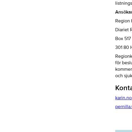
listning
Ansökan 
Region 
Diariet
Box 517
301 80 
Regionk
för bes
kommer a
och sjuk
Kont
karin.n
pernilla