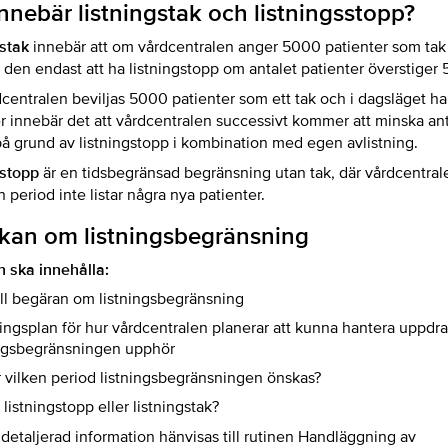
nnebär listningstak och listningsstopp?
gstak
innebär att om vårdcentralen anger 5000 patienter som tak
den endast att ha listningstopp om antalet patienter överstiger
centralen beviljas 5000 patienter som ett tak och i dagsläget h
r innebär det att vårdcentralen successivt kommer att minska ant
på grund av listningstopp i kombination med egen avlistning.
gstopp
är en tidsbegränsad begränsning utan tak, där vårdcentral
 period inte listar några nya patienter.
kan om listningsbegränsning
 ska innehålla:
till begäran om listningsbegränsning
ingsplan för hur vårdcentralen planerar att kunna hantera uppdra
ingsbegränsningen upphör
 vilken period listningsbegränsningen önskas?
listningstopp eller listningstak?
detaljerad information hänvisas till rutinen Handläggning av