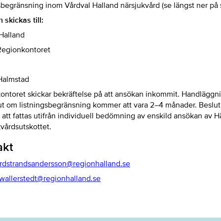
sbegränsning inom Vårdval Halland närsjukvård (se längst ner på 
skickas till:
Halland
 Regionkontoret
Halmstad
ontoret skickar bekräftelse på att ansökan inkommit. Handläggni
lut om listningsbegränsning kommer att vara 2–4 månader. Beslut
tt fattas utifrån individuell bedömning av enskild ansökan av H
vårdsutskottet.
akt
ordstrandsandersson@regionhalland.se
.wallerstedt@regionhalland.se