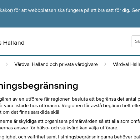
kor) för att webbplatsen ska fungera på ett bra sätt för dig. Gen
e Halland
Vårdval Halland och privata vårdgivare
Vårdval Hall
tningsbegränsning
äran av en utförare får regionen besluta att begränsa det antal 
r vara listade hos utföraren. Regionen får avslå begäran helt elle
 om det finns särskilda skäl.
erna är skyldiga att organisera primärvården så att alla som omf
ernas ansvar för hälso- och sjukvård kan välja utförare.
änglighet och valfrihet samt listningsbegränsningarna behöver ba