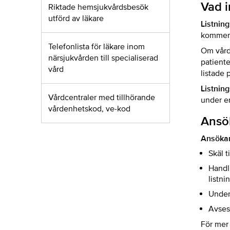
Vad i
Riktade hemsjukvårdsbesök
utförd av läkare
Listnin
kommer 
Telefonlista för läkare inom
Om vård
närsjukvården till specialiserad
patiente
vård
listade 
Listnin
Vårdcentraler med tillhörande
under en
vårdenhetskod, ve-kod
Ansö
Ansökan
Skäl 
Handl
listn
Under
Avses 
För mer 