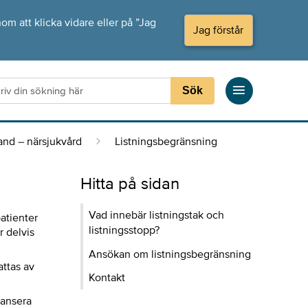
om att klicka vidare eller på ”Jag
Jag förstår
Sök
and – närsjukvård
Listningsbegränsning
Hitta på sidan
Vad innebär listningstak och
patienter
listningsstopp?
r delvis
Ansökan om listningsbegränsning
attas av
Kontakt
lansera