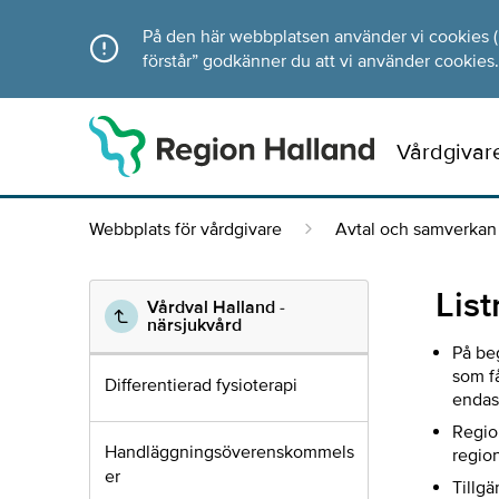
Direkt till innehållet
På den här webbplatsen använder vi cookies (ka
förstår” godkänner du att vi använder cookies.
Vårdgivar
Webbplats för vårdgivare
Avtal och samverkan
Lis
Vårdval Halland -
närsjukvård
På beg
som få
Differentierad fysioterapi
endast
Region
Handläggningsöverenskommels
region
er
Tillg