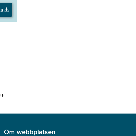
ta
ng.
Om webbplatsen