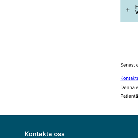
H
V
Senast 
Kontakt
Denna we
Patient
Kontakta oss