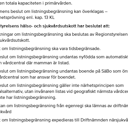
en totala kapaciteten i primärvården.
nens beslut om listningsbegränsning kan överklagas –
hetsprövning enl. kap. 13 KL
yrelsens hälso- och sjukvårdsutskott har beslutat att:
ningar om listningsbegränsning ska beslutas av Regionstyrelsen
jukvårdsutskott.
t om listningsbegränsning ska vara tidsbegränsade.
eslut om listningsbegränsning undantas nyfödda som automatiskt 
n vårdcentral där mamman är listad.
eslut om listningsbegränsning undantas boende på SäBo som ön
årdcentral som har ansvar för boendet.
eslut om listningsbegränsning gäller inte närhetsprincipen som
lsalternativ, utan invånaren listas vid geografiskt närmsta vårdce
nte har listningsbegränsning.
an om listningsbegränsning från egenregi ska lämnas av driftn
ukvård
t om listningsbegränsning expedieras till Driftnämnden närsjukv