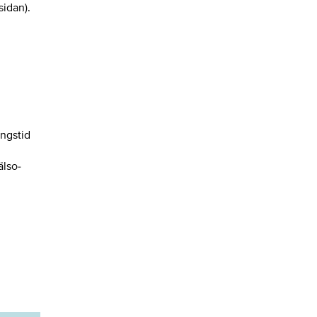
sidan).
ngstid
älso-