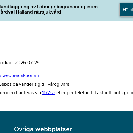
andläggning av listningsbegränsning inom
Häm
årdval Halland närsjukvård
ändrad:
2026-07-29
a webbredaktionen
bbsida vänder sig till vårdgivare.
ärenden hanteras via
1177.se
eller per telefon till aktuell mottagni
Övriga webbplatser