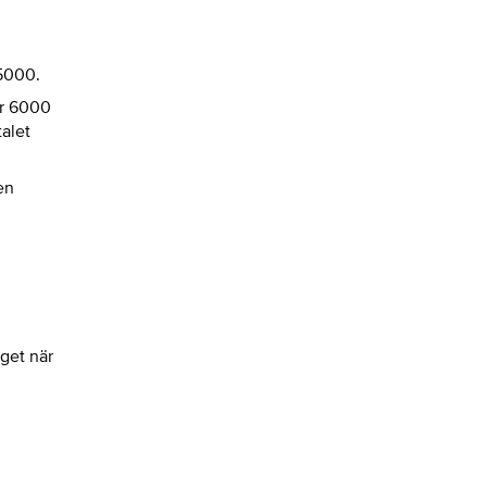
 5000.
ar 6000
alet
en
get när