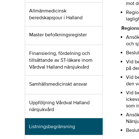
mot d
Allmänmedicinsk
Regio
beredskapsjour i Halland
laglig
Regionst
Master befolkningsregister
Ansök
och s
Beslu
Finansiering, fördelning och
tillsättande av ST-läkare inom
Vid b
Vårdval Halland närsjukvård
på de
Vid b
den v
Samhällsmedicinskt ansvar
Vid b
ickeva
Uppföljning Vårdval Halland
som i
närsjukvård
Ansök
Närsj
Listningsbegränsning
Beslu