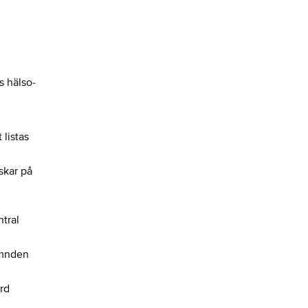
s hälso-
listas
skar på
ntral
ämnden
ård