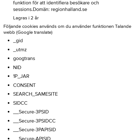
funktion för att identifiera besökare och
sessions.Domän: regionhalland.se
Lagras i 2 år
Följande cookies används om du använder funktionen Talande
webb (Google translate)
_gid
_utmz
googtrans
NID
1P_JAR
CONSENT
SEARCH_SAMESITE
SIDCC
__Secure-3PSID
__Secure-3PSIDCC
__Secure-3PAPISID
__Secure-APISID