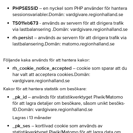
PHPSESSID
– en nyckel som PHP använder för hantera
sessionsvariabler.Domän: vardgivare.regionhalland.se
TS011eb673
- används av servern för att dirigera trafik
via lastbalansering .Domän: vardgivare.regionhalland.se
rh-persist
– används av servern för att dirigera trafik via
lastbalansering.Domän: matomo.regionhalland.se
Följande kaka används för att hantera kakor:
rh_cookie_notice_accepted
– cookie som sparar att du
har valt att acceptera cookies.Domän:
vardgivare.regionhalland.se
Kakor för att hantera statistik om besökare:
_pk_id
– används för statistikverktyget Piwik/Matomo
för att lagra detaljer om besökare, såsom unikt besöks-
ID.Domän: vardgivare.regionhalland.se
Lagras i 13 månader
_pk_ses
– kortlivad cookie som används av
statistikverktyget Piwik/Matomo för att lagra data om