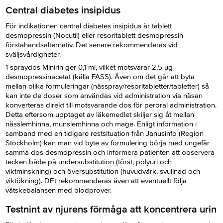
Central diabetes insipidus
För indikationen central diabetes insipidus är tablett
desmopressin (Nocutil) eller resoritablett desmopressin
förstahandsalternativ. Det senare rekommenderas vid
sväljsvårdigheter.
1 spraydos Minirin ger 0,1 ml, vilket motsvarar 2,5 µg
desmopressinacetat (källa FASS). Även om det går att byta
mellan olika formuleringar (nässpray/resoritabletter/tabletter) så
kan inte de doser som användas vid administration via näsan
konverteras direkt till motsvarande dos för peroral administration.
Detta eftersom upptaget av läkemedlet skiljer sig åt mellan
nässlemhinna, munslemhinna och mage. Enligt information i
samband med en tidigare restsituation från Janusinfo (Region
Stockholm) kan man vid byte av formulering börja med ungefär
samma dos desmopressin och informera patienten att observera
tecken både på undersubstitution (törst, polyuri och
viktminskning) och översubstitution (huvudvärk, svullnad och
viktökning). DEt rekommenderas även att eventuellt följa
vätskebalansen med blodprover.
Testnint av njurens förmåga att koncentrera urin