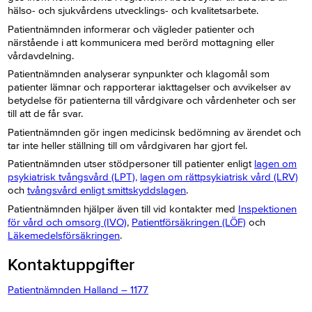
hälso- och sjukvårdens utvecklings- och kvalitetsarbete.
Patientnämnden informerar och vägleder patienter och
närstående i att kommunicera med berörd mottagning eller
vårdavdelning.
Patientnämnden analyserar synpunkter och klagomål som
patienter lämnar och rapporterar iakttagelser och avvikelser av
betydelse för patienterna till vårdgivare och vårdenheter och ser
till att de får svar.
Patientnämnden gör ingen medicinsk bedömning av ärendet och
tar inte heller ställning till om vårdgivaren har gjort fel.
Patientnämnden utser stödpersoner till patienter enligt
lagen om
psykiatrisk tvångsvård (LPT),
lagen om rättpsykiatrisk vård (LRV)
och
tvångsvård enligt smittskyddslagen
.
Patientnämnden hjälper även till vid kontakter med
Inspektionen
för vård och omsorg (IVO)
,
Patientförsäkringen (LÖF)
och
Läkemedelsförsäkringen
.
Kontaktuppgifter
Patientnämnden Halland – 1177