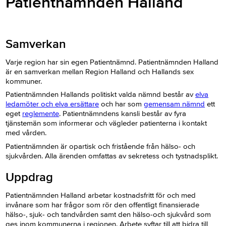
Patientnämnden Halland
Samverkan
Varje region har sin egen Patientnämnd. Patientnämnden Halland
är en samverkan mellan Region Halland och Hallands sex
kommuner.
Patientnämnden Hallands politiskt valda nämnd består av
elva
ledamöter och elva ersättare
och har som
gemensam nämnd
ett
eget
reglemente
. Patientnämndens kansli består av fyra
tjänstemän som informerar och vägleder patienterna i kontakt
med vården.
Patientnämnden är opartisk och fristående från hälso- och
sjukvården. Alla ärenden omfattas av sekretess och tystnadsplikt.
Uppdrag
​Patientnämnden Halland arbetar kostnadsfritt för och med
invånare som har frågor som rör den offentligt finansierade
hälso-, sjuk- och tandvården samt den hälso-och sjukvård som
ges inom kommunerna i regionen. Arbete syftar till att bidra till