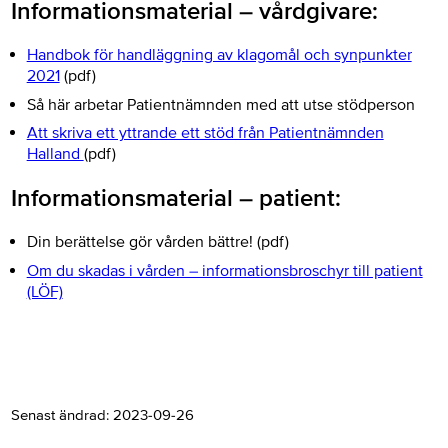
Informationsmaterial
– vårdgivare
:
​Handbok för handläggning av klagomål och synpunkter
2021
(pdf)
​Så här arbetar Patientnämnden med att utse stödperson
​Att skriva ett yttrande ett stöd från Patientnämnden
Halland
(pdf)
Informationsmaterial – patient:
Din berättelse gör vården bättre! (pdf)
Om du skadas i vården – informationsbroschyr till patient
(LÖF)
Senast ändrad:
2023-09-26