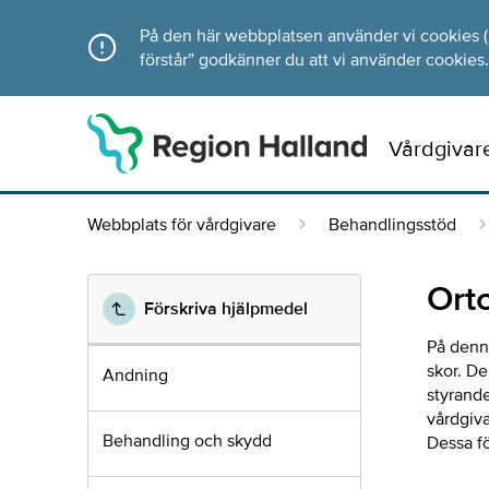
Direkt till innehållet
På den här webbplatsen använder vi cookies (ka
förstår” godkänner du att vi använder cookies.
Vårdgivar
Webbplats för vårdgivare
Behandlingsstöd
Ort
Förskriva hjälpmedel
På denna
skor. De
Andning
styrande
vårdgiva
Behandling och skydd
Dessa f