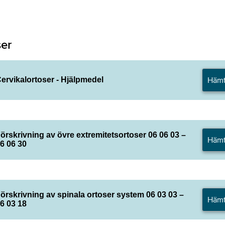
ser
Häm
ervikalortoser - Hjälpmedel
örskrivning av övre extremitetsortoser 06 06 03 –
Häm
6 06 30
örskrivning av spinala ortoser system 06 03 03 –
Häm
6 03 18