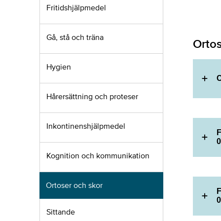
Fritidshjälpmedel
Gå, stå och träna
Orto
Hygien
C
Hårersättning och proteser
Inkontinenshjälpmedel
F
0
Kognition och kommunikation
Ortoser och skor
F
0
Sittande