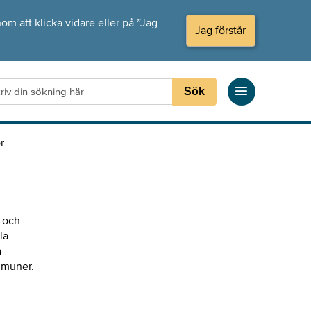
om att klicka vidare eller på ”Jag
Jag förstår
Sök
r
r och
la
a
ommuner.