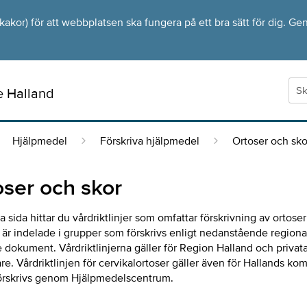
kor) för att webbplatsen ska fungera på ett bra sätt för dig. Gen
e Halland
Hjälpmedel
Förskriva hjälpmedel
Ortoser och sko
oser och skor
 sida hittar du vårdriktlinjer som omfattar förskrivning av ortose
 är indelade i grupper som förskrivs enligt nedanstående regiona
 dokument. Vårdriktlinjerna gäller för Region Halland och privat
re. Vårdriktlinjen för cervikalortoser gäller även för Hallands k
örskrivs genom Hjälpmedelscentrum.