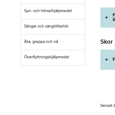
Syn- och hörselhjälpmedel
F
0
Sängar och sängtillbehör
Skor
Äta, greppa och nå
Överflyttningshjälpmedel
F
Senast 