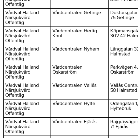
Offentlig
Vårdval Halland
Vårdcentralen Getinge
Doktorsgatan
Närsjukvård
75 Getinge
Offentlig
Vårdval Halland
Vårdcentralen Hertig
Köpmansgata
Närsjukvård
Knut
302 42 Halm
Offentlig
Vårdval Halland
Vårdcentralen Nyhem
Långgatan 3
Närsjukvård
Halmstad
Offentlig
Vårdval Halland
Vårdcentralen
Parkvägen 4,
Närsjukvård
Oskarström
Oskarström
Offentlig
Vårdval Halland
Vårdcentralen Vallås
Vallås Centr
Närsjukvård
58 Halmstad
Offentlig
Vårdval Halland
Vårdcentralen Hylte
Odengatan 1,
Närsjukvård
Hyltebruk
Offentlig
Vårdval Halland
Vårdcentralen Fjärås
Rajgräsvägen
Närsjukvård
71 Fjärås
Offentlig