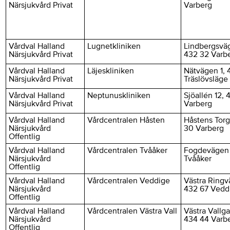
Närsjukvård Privat
Varberg
Vårdval Halland
Lugnetkliniken
Lindbergsvä
Närsjukvård Privat
432 32 Varb
Vårdval Halland
Läjeskliniken
Nätvägen 1, 
Närsjukvård Privat
Träslövsläge
Vårdval Halland
Neptunuskliniken
Sjöallén 12, 
Närsjukvård Privat
Varberg
Vårdval Halland
Vårdcentralen Håsten
Håstens Torg
Närsjukvård
30 Varberg
Offentlig
Vårdval Halland
Vårdcentralen Tvååker
Fogdevägen 
Närsjukvård
Tvååker
Offentlig
Vårdval Halland
Vårdcentralen Veddige
Västra Ringv
Närsjukvård
432 67 Vedd
Offentlig
Vårdval Halland
Vårdcentralen Västra Vall
Västra Vallga
Närsjukvård
434 44 Varb
Offentlig