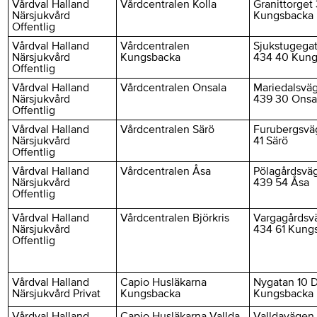
Vårdval Halland
Vårdcentralen Kolla
Granittorget 
Närsjukvård
Kungsbacka
Offentlig
Vårdval Halland
Vårdcentralen
Sjukstugegat
Närsjukvård
Kungsbacka
434 40 Kun
Offentlig
Vårdval Halland
Vårdcentralen Onsala
Mariedalsväg
Närsjukvård
439 30 Onsa
Offentlig
Vårdval Halland
Vårdcentralen Särö
Furubergsvä
Närsjukvård
41 Särö
Offentlig
Vårdval Halland
Vårdcentralen Åsa
Pölagårdsväg
Närsjukvård
439 54 Åsa
Offentlig
Vårdval Halland
Vårdcentralen Björkris
Vargagårdsvä
Närsjukvård
434 61 Kung
Offentlig
Vårdval Halland
Capio Husläkarna
Nygatan 10 
Närsjukvård Privat
Kungsbacka
Kungsbacka
Vårdval Halland
Capio Husläkarna Vallda
Valldavägen 