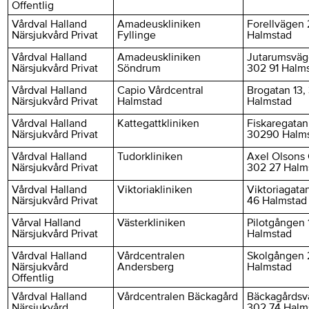
Offentlig
Vårdval Halland
Amadeuskliniken
Forellvägen 
Närsjukvård Privat
Fyllinge
Halmstad
Vårdval Halland
Amadeuskliniken
Jutarumsväg
Närsjukvård Privat
Söndrum
302 91 Halm
Vårdval Halland
Capio Vårdcentral
Brogatan 13,
Närsjukvård Privat
Halmstad
Halmstad
Vårdval Halland
Kattegattkliniken
Fiskaregatan
Närsjukvård Privat
30290 Halm
Vårdval Halland
Tudorkliniken
Axel Olsons 
Närsjukvård Privat
302 27 Halm
Vårdval Halland
Viktoriakliniken
Viktoriagata
Närsjukvård Privat
46 Halmstad
Vårval Halland
Västerkliniken
Pilotgången 
Närsjukvård Privat
Halmstad
Vårdval Halland
Vårdcentralen
Skolgången 
Närsjukvård
Andersberg
Halmstad
Offentlig
Vårdval Halland
Vårdcentralen Bäckagård
Bäckagårdsv
Närsjukvård
302 74 Halm