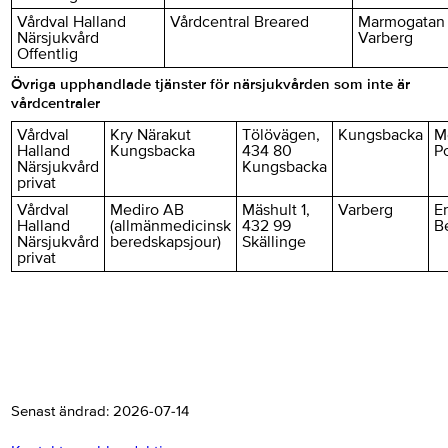
Vårdval Halland
Vårdcentral Breared
Marmogatan 
Närsjukvård
Varberg
Offentlig
Övriga upphandlade tjänster för närsjukvården som inte är
vårdcentraler
Vårdval
Kry Närakut
Tölövägen,
Kungsbacka
M
Halland
Kungsbacka
434 80
P
Närsjukvård
Kungsbacka
privat
Vårdval
Mediro AB
Mäshult 1,
Varberg
Er
Halland
(allmänmedicinsk
432 99
B
Närsjukvård
beredskapsjour)
Skällinge
privat
Senast ändrad:
2026-07-14