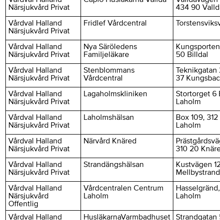
Närsjukvård Privat
434 90 Valld
Vårdval Halland
Fridlef Vårdcentral
Torstensviks
Närsjukvård Privat
Vårdval Halland
Nya Säröledens
Kungsporten
Närsjukvård Privat
Familjeläkare
50 Billdal
Vårdval Halland
Stenblommans
Teknikgatan 
Närsjukvård Privat
Vårdcentral
37 Kungsbac
Vårdval Halland
Lagaholmskliniken
Stortorget 6 
Närsjukvård Privat
Laholm
Vårdval Halland
Laholmshälsan
Box 109, 312
Närsjukvård Privat
Laholm
Vårdval Halland
Närvård Knäred
Prästgårdsvä
Närsjukvård Privat
310 20 Knär
Vårdval Halland
Strandängshälsan
Kustvägen 12
Närsjukvård Privat
Mellbystran
Vårdval Halland
Vårdcentralen Centrum
Hasselgränd,
Närsjukvård
Laholm
Laholm
Offentlig
Vårdval Halland
HusläkarnaVarmbadhuset
Strandgatan 