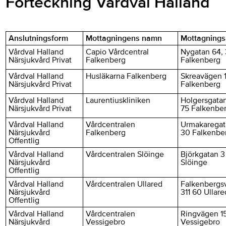
Förteckning Vårdval Halland
Anslutningsform
Mottagningens namn
Mottagnings
Vårdval Halland
Capio Vårdcentral
Nygatan 64, 
Närsjukvård Privat
Falkenberg
Falkenberg
Vårdval Halland
Husläkarna Falkenberg
Skreavägen 1
Närsjukvård Privat
Falkenberg
Vårdval Halland
Laurentiuskliniken
Holgersgatan
Närsjukvård Privat
75 Falkenbe
Vårdval Halland
Vårdcentralen
Urmakaregata
Närsjukvård
Falkenberg
30 Falkenbe
Offentlig
Vårdval Halland
Vårdcentralen Slöinge
Björkgatan 3 
Närsjukvård
Slöinge
Offentlig
Vårdval Halland
Vårdcentralen Ullared
Falkenbergsv
Närsjukvård
311 60 Ullare
Offentlig
Vårdval Halland
Vårdcentralen
Ringvägen 15
Närsjukvård
Vessigebro
Vessigebro