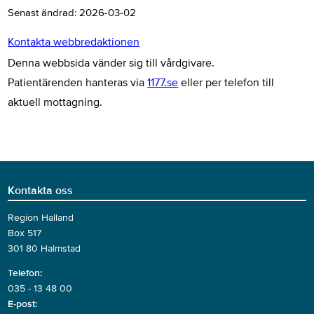
Senast ändrad:
2026-03-02
Kontakta webbredaktionen
Denna webbsida vänder sig till vårdgivare.
Patientärenden hanteras via
1177.se
eller per telefon till
aktuell mottagning.
Kontakta oss
Region Halland
Box 517
301 80 Halmstad
Telefon:
035 - 13 48 00
E-post: