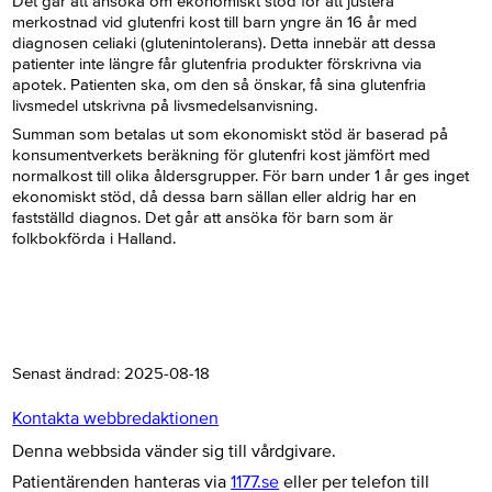
Det går att ansöka om ekonomiskt stöd för att justera
merkostnad vid glutenfri kost till barn yngre än 16 år med
diagnosen celiaki (glutenintolerans). Detta innebär att dessa
patienter inte längre får glutenfria produkter förskrivna via
apotek. Patienten ska, om den så önskar, få sina glutenfria
livsmedel utskrivna på livsmedelsanvisning.
Summan som betalas ut som ekonomiskt stöd är baserad på
konsumentverkets beräkning för glutenfri kost jämfört med
normalkost till olika åldersgrupper. För barn under 1 år ges inget
ekonomiskt stöd, då dessa barn sällan eller aldrig har en
fastställd diagnos. Det går att ansöka för barn som är
folkbokförda i Halland.
Senast ändrad:
2025-08-18
Kontakta webbredaktionen
Denna webbsida vänder sig till vårdgivare.
Patientärenden hanteras via
1177.se
eller per telefon till