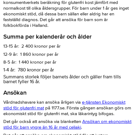
konsumentverkets beräkning för glutenfri kost jämfört med
normalkost till olika åldersgrupper. För barn under 1 år ges inget
ekonomiskt stöd, då dessa barn sällan eller aldrig har en
fastställd diagnos. Det går att ansöka för barn som är
folkbokförda i Halland.
Summa per kalenderår och ålder
13-15 år: 2 400 kronor per år
12-9 år: 1 860 kronor per år
8-5 år: 1 440 kronor per år
1-4 år: 780 kronor per år
Summans storlek följer barnets ålder och gäller fram tills
barnet fyller 16 år.
Ansökan
Vårdnadshavare kan ansöka årligen via
e-tjänsten Ekonomiskt
stöd för glutenfri mat
på 1177.se. Första gången ansökan görs om
ekonomiskt stöd för glutenfri mat, ska läkarintyg bifogas.
Det går också att ansöka via blanketten
Ansökan om ekonomiskt
stöd för barn yngre än 16 år med celiaki
.