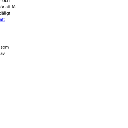
- och
r att få
dåligt
att
s som
 av