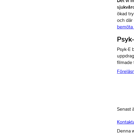
Det vi 
sjukvår
ökad try
och där 
bemöta 
Psyk-
Psyk-E 
uppdrags
filmade 
Föreläsn
Senast 
Kontakt
Denna we