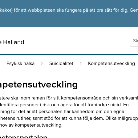
kor) för att webbplatsen ska fungera på ett bra sätt för dig. Gen
e Halland
Psykisk hälsa
Suicidalitet
Kompetensutveckling
petensutveckling
tare ska inom ramen för sitt kompetensområde och sin verksam
entifiera personer i risk och agera för att förhindra suicid. En
ttning för det är att personalen har kännedom om den egna
etens rutiner, samt stöd för att kunna följa dem. Olika målgrupp
ehov av kompetensutveckling.
etensportalen