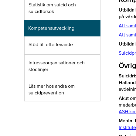
Statistik om suicid och
Utbildni
suicidförsök
på vård
Att samt
Kompetensutveckling
Att samt
Utbildni
Stöd till efterlevande
Suicidpr
Intresseorganisationer och
Övrig
stödlinjer
Suicidr
Halland
Läs mer hos andra om
avdelni
suicidprevention
Akut om
medarbet
ASH.kan
Mental 
Institute