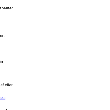
rapeuter
den.
in
ef eller
nska