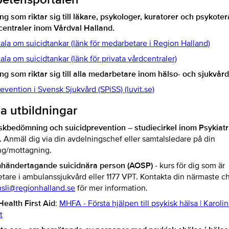
ng som riktar sig till läkare, psykologer, kuratorer och psykote
centraler inom Vårdval Halland.
ala om suicidtankar (länk för medarbetare i Region Halland)
ala om suicidtankar (länk för privata vårdcentraler)
ng som riktar sig till alla medarbetare inom hälso- och sjukvår
evention i Svensk Sjukvård (SPiSS) (luvit.se)
a utbildningar
iskbedömning och suicidprevention – studiecirkel inom Psykiatr
.
Anmäl dig via din avdelningschef eller samtalsledare på din
ng/mottagning.
händertagande suicidnära person (AOSP)
- kurs för dig som är
are i ambulanssjukvård eller 1177 VPT. Kontakta din närmaste ch
sli@regionhalland.se
för mer information.
Health First Aid
:
MHFA - Första hjälpen till psykisk hälsa | Karoli
t