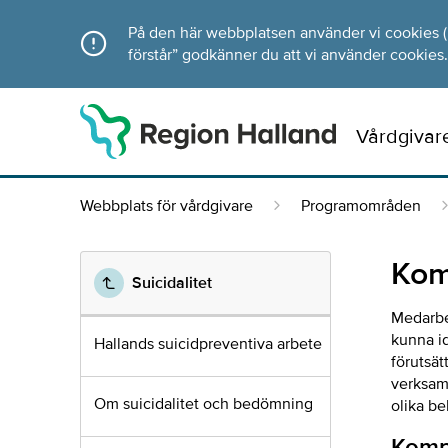
Direkt till innehållet
På den här webbplatsen använder vi cookies (ka
förstår” godkänner du att vi använder cookies.
Vårdgivar
Webbplats för vårdgivare
Programområden
Kom
Suicidalitet
Medarbe
kunna id
Hallands suicidpreventiva arbete
förutsä
verksamh
Om suicidalitet och bedömning
olika b
Komp