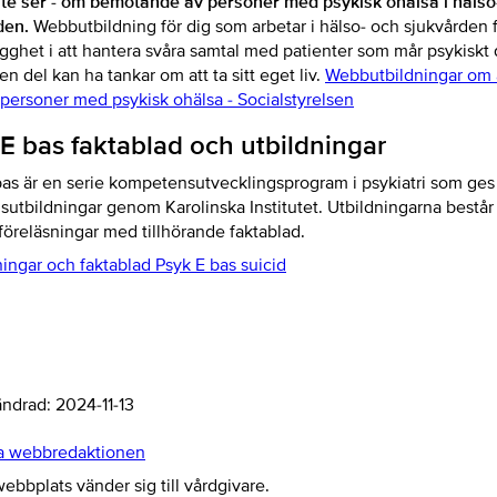
inte ser - om bemötande av personer med psykisk ohälsa i hälso
den.
Webbutbildning för dig som arbetar i hälso- och sjukvården fö
gghet i att hantera svåra samtal med patienter som mår psykiskt 
en del kan ha tankar om att ta sitt eget liv.
Webbutbildningar om 
personer med psykisk ohälsa - Socialstyrelsen
E bas faktablad och utbildningar
bas är en serie kompetensutvecklingsprogram i psykiatri som ge
utbildningar genom Karolinska Institutet. Utbildningarna består
föreläsningar med tillhörande faktablad.
ingar och faktablad Psyk E bas suicid
ändrad:
2024-11-13
a webbredaktionen
bbplats vänder sig till vårdgivare.