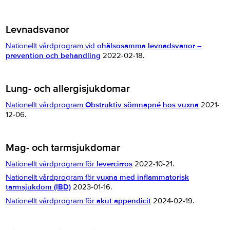
Levnadsvanor
Nationellt vårdprogram vid
ohälsosamma levnadsvanor –
prevention och behandling
2022-02-18.
Lung- och allergisjukdomar
Nationellt vårdprogram
Obstruktiv sömnapné hos vuxna
2021-
12-06.
Mag- och tarmsjukdomar
Nationellt vårdprogram för
levercirros
2022-10-21.
Nationellt vårdprogram för
vuxna med inflammatorisk
tarmsjukdom (IBD)
2023-01-16.
Nationellt vårdprogram för
akut appendicit
2024-02-19.