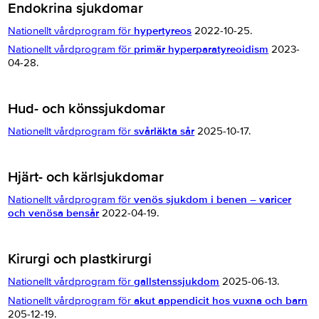
Endokrina sjukdomar
Nationellt vårdprogram för
hypertyreos
2022-10-25.
Nationellt vårdprogram för
primär hyperparatyreoidism
2023-
04-28.
Hud- och könssjukdomar
Nationellt vårdprogram för
svårläkta sår
2025-10-17.
Hjärt- och kärlsjukdomar
Nationellt vårdprogram för
venös sjukdom i benen – varicer
och venösa bensår
2022-04-19.
Kirurgi och plastkirurgi
Nationellt vårdprogram för
gallstenssjukdom
2025-06-13.
Nationellt vårdprogram för
akut appendicit hos vuxna och barn
205-12-19.