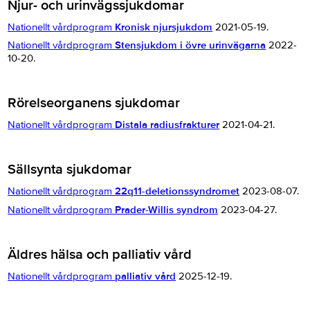
Njur- och urinvägssjukdomar
Nationellt vårdprogram
Kronisk njursjukdom
2021-05-19.
Nationellt vårdprogram
Stensjukdom i övre urinvägarna
2022-
10-20.
Rörelseorganens sjukdomar
Nationellt vårdprogram
Distala radiusfrakturer
2021-04-21.
Sällsynta sjukdomar
Nationellt vårdprogram
22q11-deletionssyndromet
2023-08-07.
Nationellt vårdprogram
Prader-Willis syndrom
2023-04-27.
Äldres hälsa och palliativ vård
Nationellt vårdprogram
palliativ vård
2025-12-19.