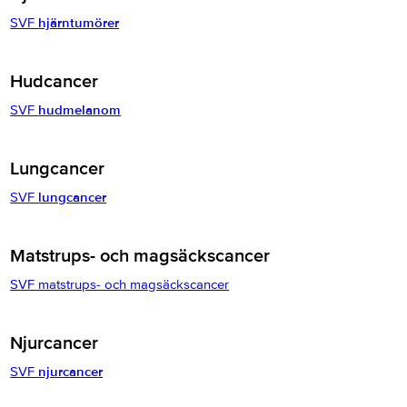
SVF
hjärntumörer
Hudcancer
SVF
hudmelanom
Lungcancer
SVF
lungcancer
Matstrups- och magsäckscancer
SVF matstrups- och magsäckscancer
Njurcancer
SVF
njurcancer