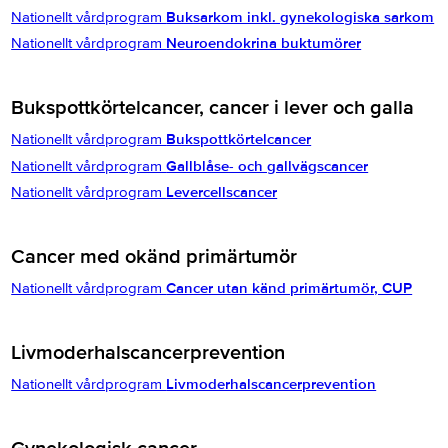
Nationellt vårdprogram
Buksarkom inkl. gynekologiska sarkom
Nationellt vårdprogram
Neuroendokrina buktumörer
Bukspottkörtelcancer, cancer i lever och galla
Nationellt vårdprogram
Bukspottkörtelcancer
Nationellt vårdprogram
Gallblåse- och gallvägscancer
Nationellt vårdprogram
Levercellscancer
Cancer med okänd primärtumör
Nationellt vårdprogram
Cancer utan känd primärtumör, CUP
Livmoderhalscancerprevention
Nationellt vårdprogram
Livmoderhalscancerprevention