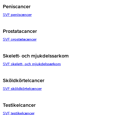
Peniscancer
SVF
peniscancer
Prostatacancer
SVF p
rostatacancer
Skelett- och mjukdelssarkom
SVF s
kelett- och mjukdelssarkom
Sköldkörtelcancer
SVF
sköldkörtelcancer
Testikelcancer
SVF t
estikelcancer