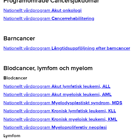
Programområde Cancersjukdomar
Nationellt vårdprogram
Akut onkologi
Nationellt vårdprogram
Cancerrehabilitering
Barncancer
Nationellt vårdprogram
Långtidsuppföljning efter barncancer
Blodcancer, lymfom och myelom
Blodcancer
Nationellt vårdprogram
Akut lymfatisk leukemi, ALL
Nationellt vårdprogram
Akut myeloisk leukemi, AML
Nationellt vårdprogram
Myelodysplastiskt syndrom, MDS
Nationellt vårdprogram
Kronisk lymfatisk leukemi, KLL
Nationellt vårdprogram
Kronisk myeloisk leukemi, KML
Nationellt vårdprogram
Myeloproliferativ neoplasi
Lymfom