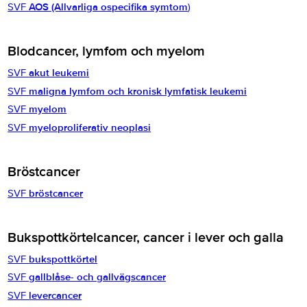
SVF
AOS (Allvarliga ospecifika symtom
)
Blodcancer, lymfom och myelom
SVF
akut leukemi
SVF
maligna lymfom och kronisk lymfatisk leukemi
SVF
myelom
SVF
myeloproliferativ neoplasi
Bröstcancer
SVF
bröstcancer
Bukspottkörtelcancer, cancer i lever och galla
SVF
bukspottkörtel
SVF
gallblåse- och gallvägscancer
SVF
levercancer