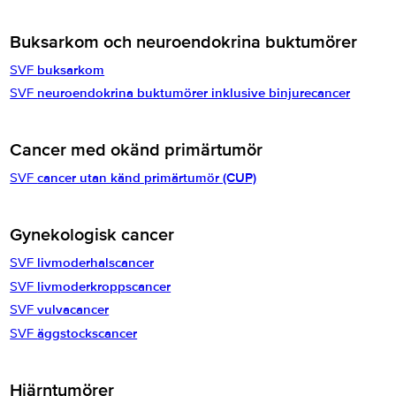
Buksarkom och neuroendokrina buktumörer
SVF
buksarkom
SVF
neuroendokrina buktumörer inklusive binjurecancer
Cancer med okänd primärtumör
SVF
cancer utan känd primärtumör (CUP)
Gynekologisk cancer
SVF
livmoderhalscancer
SVF
livmoderkroppscancer
SVF
vulvacancer
SVF
äggstockscancer
Hjärntumörer