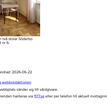
h två stolar Söderbo
 nr 6.
ändrad:
2026-06-22
a webbredaktionen
bbplats vänder sig till vårdgivare.
ärenden hanteras via
1177.se
eller per telefon till aktuell mottagni