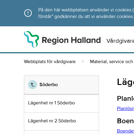
Direkt till innehållet
På den här webbplatsen använder vi cookies (ka
förstår” godkänner du att vi använder cookies.
Vårdgivar
Webbplats för vårdgivare
Material, service och 
Läg
Söderbo
Plan
Lägenhet nr 1 Söderbo
Planlösn
Boend
Lägenhet nr 2 Söderbo
Boendevi