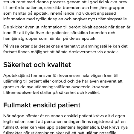
strukturerat med denna process genom att
i god tid skicka brev
till b
erörda patienter, särskilda boenden och hemtjänstgrupper
som hämtar på apotek,
innehållande individuellt anpassad
information
med tydlig tidsplan och angivet nytt utlämningsställe.
De skickar även ut information till berört lokalt apotek när tiden är
inne för att flytta över de patienter, särskilda boenden och
hemtjänstgrupper som hämtar på deras apotek.
På vissa orter där det saknas alternativt utlämningsställe kan det
fortsatt finnas möjlighet att hämta dosleveranser via apotek.
Säkerhet och kvalitet
Apotekstjänst har ansvar för leveransen hela vägen fram till
utlämning till patient eller ombud och de har även ansvaret att
granska de nya utlämningsställena avseende krav som
Läkemedelsverket ställer på säkerhet och kvalitet.
Fullmakt enskild patient
När någon hämtar åt en annan enskild patient krävs alltid egen
legitimation, samt att personen antingen finns registrerad på en
fullmakt, eller kan visa upp patientens legitimation. Det krävs nya
fullmakter när utlämningen sker på ett nytt utlämningsställe.