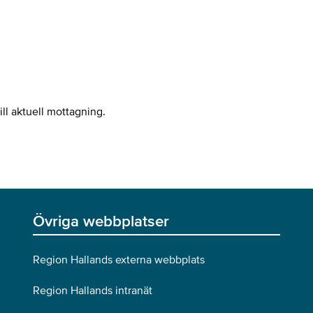
ill aktuell mottagning.
Övriga webbplatser
Region Hallands externa webbplats
Region Hallands intranät