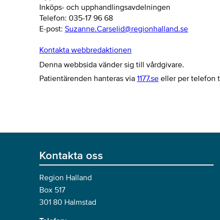
Inköps- och upphandlingsavdelningen
Telefon: 035-17 96 68
E-post:
Suzanne.Carselid@regionhalland.se
Kontakta webbredaktionen
Denna webbsida vänder sig till vårdgivare.
Patientärenden hanteras via
1177.se
eller per telefon t
Kontakta oss
Region Halland
Box 517
301 80 Halmstad