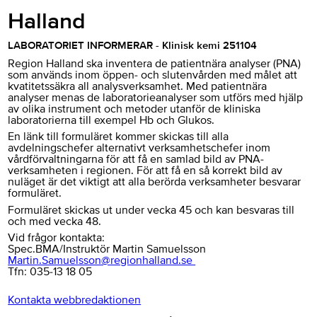
Halland
LABORATORIET INFORMERAR - Klinisk kemi 251104
Region Halland ska inventera de patientnära analyser (PNA)
som används inom öppen- och slutenvården med målet att
kvatitetssäkra all analysverksamhet. Med patientnära
analyser menas de laboratorieanalyser som utförs med hjälp
av olika instrument och metoder utanför de kliniska
laboratorierna till exempel Hb och Glukos.
En länk till formuläret kommer skickas till alla
avdelningschefer alternativt verksamhetschefer inom
vårdförvaltningarna för att få en samlad bild av PNA-
verksamheten i regionen. För att få en så korrekt bild av
nuläget är det viktigt att alla berörda verksamheter besvarar
formuläret.
Formuläret skickas ut under vecka 45 och kan besvaras till
och med vecka 48.
Vid frågor kontakta:
Spec.BMA/Instruktör Martin Samuelsson
Martin.Samuelsson@regionhalland.se
Tfn: 035-13 18 05
Kontakta webbredaktionen