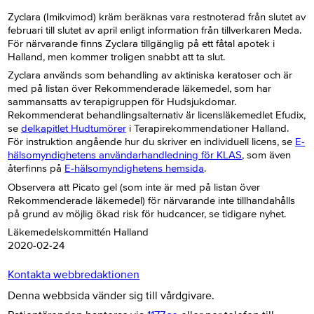
Zyclara (Imikvimod) kräm beräknas vara restnoterad från slutet av
februari till slutet av april enligt information från tillverkaren Meda.
För närvarande finns Zyclara tillgänglig på ett fåtal apotek i
Halland, men kommer troligen snabbt att ta slut.
Zyclara används som behandling av aktiniska keratoser och är
med på listan över Rekommenderade läkemedel, som har
sammansatts av terapigruppen för Hudsjukdomar.
Rekommenderat behandlingsalternativ är licensläkemedlet Efudix,
se
delkapitlet Hudtumörer
i Terapirekommendationer Halland.
För instruktion angående hur du skriver en individuell licens, se
E-
hälsomyndighetens användarhandledning för KLAS
, som även
återfinns på
E-hälsomyndighetens hemsida
.
Observera att Picato gel (som inte är med på listan över
Rekommenderade läkemedel) för närvarande inte tillhandahålls
på grund av möjlig ökad risk för hudcancer, se tidigare nyhet.
Läkemedelskommittén Halland
2020-02-24
Kontakta webbredaktionen
Denna webbsida vänder sig till vårdgivare.