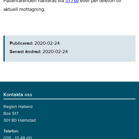
Patientärenden hanteras via
1177.se
eller per telefon till
aktuell mottagning.
Publicerad:
2020-02-24
Senast ändrad:
2020-02-24
Kontakta oss
Region Halland
Box 517
301 80 Halmstad
Telefon:
035 - 13 48 00