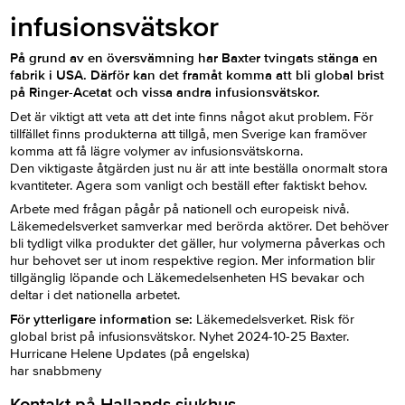
infusionsvätskor
På grund av en översvämning har Baxter tvingats stänga en
fabrik i USA. Därför kan det framåt komma att bli global brist
på Ringer-Acetat och vissa andra infusionsvätskor.
Det är viktigt att veta att det inte finns något akut problem. För
tillfället finns produkterna att tillgå, men Sverige kan framöver
komma att få lägre volymer av infusionsvätskorna.
Den viktigaste åtgärden just nu är att inte beställa onormalt stora
kvantiteter. Agera som vanligt och beställ efter faktiskt behov.
Arbete med frågan pågår på nationell och europeisk nivå.
Läkemedelsverket samverkar med berörda aktörer. Det behöver
bli tydligt vilka produkter det gäller, hur volymerna påverkas och
hur behovet ser ut inom respektive region. Mer information blir
tillgänglig löpande och Läkemedelsenheten HS bevakar och
deltar i det nationella arbetet.
För ytterligare information se:
Läkemedelsverket. Risk för
global brist på infusionsvätskor. Nyhet 2024-10-25 Baxter.
Hurricane Helene Updates (på engelska)
har snabbmeny