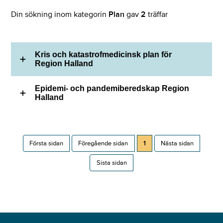
Din sökning inom kategorin
Plan
gav
2
träffar
Kris och katastrofmedicinsk plan för
Region Halland
Epidemi- och pandemiberedskap Region
Halland
Första sidan
Föregående sidan
1
Nästa sidan
Sista sidan