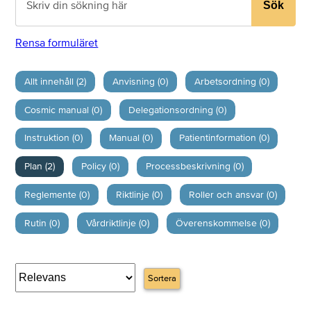
Sök
Rensa formuläret
Allt innehåll (2)
Anvisning (0)
Arbetsordning (0)
Cosmic manual (0)
Delegationsordning (0)
Instruktion (0)
Manual (0)
Patientinformation (0)
Plan (2)
Policy (0)
Processbeskrivning (0)
Reglemente (0)
Riktlinje (0)
Roller och ansvar (0)
Rutin (0)
Vårdriktlinje (0)
Överenskommelse (0)
Sortera