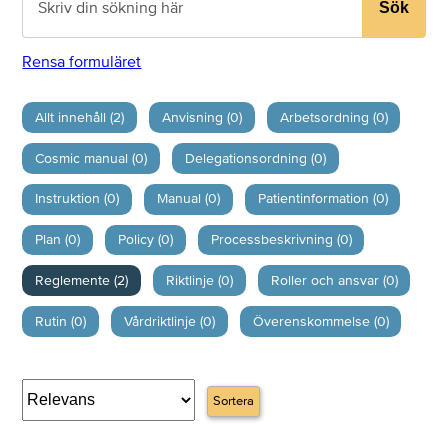
Sök
Rensa formuläret
Allt innehåll (2)
Anvisning (0)
Arbetsordning (0)
Cosmic manual (0)
Delegationsordning (0)
Instruktion (0)
Manual (0)
Patientinformation (0)
Plan (0)
Policy (0)
Processbeskrivning (0)
Reglemente (2)
Riktlinje (0)
Roller och ansvar (0)
Rutin (0)
Vårdriktlinje (0)
Överenskommelse (0)
Sortera