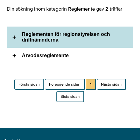
Din sökning inom kategorin
Reglemente
gav
2
träffar
Reglementen för regionstyrelsen och
driftnämnderna
Arvodesreglemente
Första sidan
Föregående sidan
1
Nästa sidan
Sista sidan