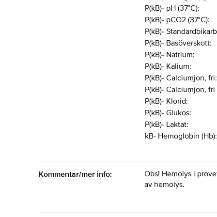
P(kB)- pH (37°C):
P(kB)- pCO2 (37°C):
P(kB)- Standardbikarb
P(kB)- Basöverskott:
P(kB)- Natrium:
P(kB)- Kalium:
P(kB)- Calciumjon, fri
P(kB)- Calciumjon, fri
P(kB)- Klorid:
P(kB)- Glukos:
P(kB)- Laktat:
kB- Hemoglobin (Hb):
Obs! Hemolys i provet
Kommentar/mer info:
av hemolys.