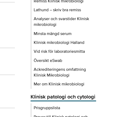
Remiss Klinisk mikrobiologi
Lathund – skriv bra remiss
Analyser och svarstider Klinisk
mikrobiologi
Minsta mängd serum
Klinisk mikrobiologi Halland
Vid risk för laboratoriesmitta
Översikt eSwab
Ackrediteringens omfattning
Klinisk Mikrobiologi
Mer om Klinisk mikrobiologi
Klinisk patologi och cytologi
Prisgruppslista
Prover till Klinisk patologi och