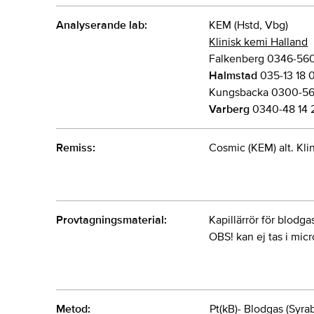
Analyserande lab:
KEM (Hstd, Vbg)
Klinisk kemi Halland
Falkenberg 0346-56
Halmstad
035-13 18 
Kungsbacka 0300-56
Varberg
0340-48 14 
Remiss:
Cosmic (KEM) alt. Kli
Provtagningsmaterial:
Kapillärrör för blodga
OBS! kan ej tas i micr
Metod:
Pt(kB)- Blodgas (Syraba