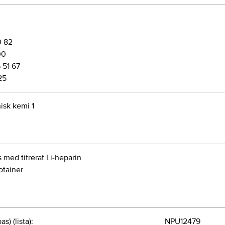
0 82
00
 51 67
25
nisk kemi 1
s med titrerat Li-heparin
otainer
s) (lista):
NPU12479