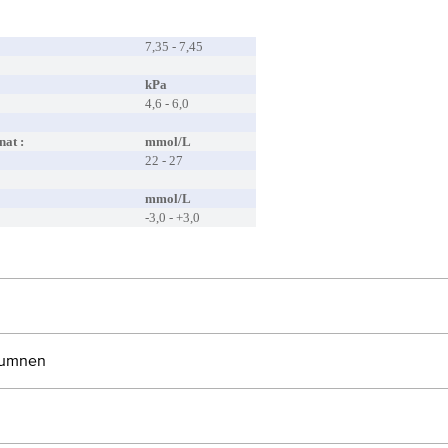
7,35 - 7,45
kPa
4,6 - 6,0
nat :
mmol/L
22 - 27
mmol/L
-3,0 - +3,0
olumnen