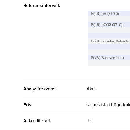
Referensintervall:
P(kB)-pH (37°C):
P(kB)-pCO2 (37°C):
P(kB)-S
tandardb
ikarbo
P(k
B)-Basöverskott:
Analysfrekvens:
Akut
Pris:
se prislista i högerk
Ackrediterad:
Ja