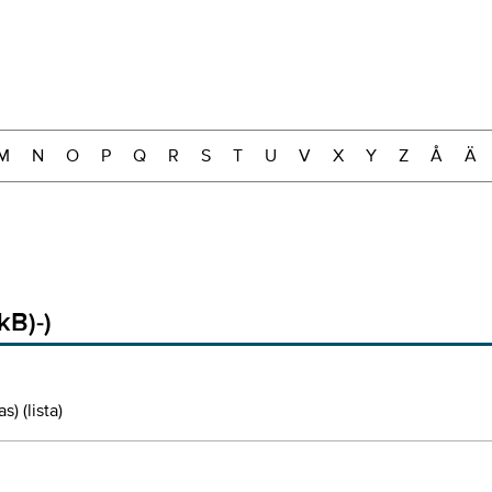
M
N
O
P
Q
R
S
T
U
V
X
Y
Z
Å
Ä
kB)-)
) (lista)