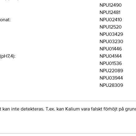
NPU12490
NPU12481
onat:
NPU02410
NPU12520
NPU03429
NPU03230
:
NPU01446
 (pH7,4):
NPU04144
NPU01536
NPU22089
NPU03944
NPU28309
 kan inte detekteras. T.ex. kan Kalium vara falskt förhöjt på grun