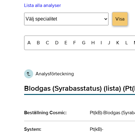
Lista alla analyser
Visa
A
B
C
D
E
F
G
H
I
J
K
L
Analysförteckning
Blodgas (Syrabasstatus) (lista) (Pt(
Beställning Cosmic:
Pt(kB)-Blodgas (Syrabas
System:
Pt(kB)-