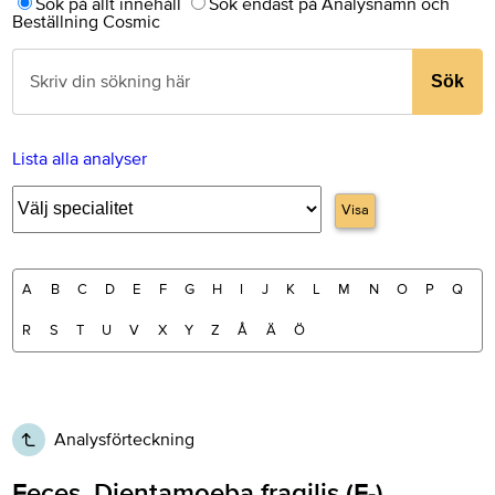
Sök på allt innehåll
Sök endast på Analysnamn och
Beställning Cosmic
Sök
Lista alla analyser
Visa
A
B
C
D
E
F
G
H
I
J
K
L
M
N
O
P
Q
R
S
T
U
V
X
Y
Z
Å
Ä
Ö
Analysförteckning
Feces, Dientamoeba fragilis (F-)