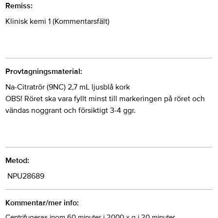
Remiss:
Klinisk kemi 1 (Kommentarsfält)
Provtagningsmaterial:
Na-Citratrör (9NC) 2,7 mL ljusblå kork
OBS! Röret ska vara fyllt minst till markeringen på röret och
vändas noggrant och försiktigt 3-4 ggr.
Metod:
NPU28689
Kommentar/mer info:
Centrifugeras inom 60 minuter i 2000 x g i 20 minuter.