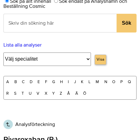
Sök på allt innehåll
Sök endast på Analysnamn och
Beställning Cosmic
Sök
Lista alla analyser
Visa
A
B
C
D
E
F
G
H
I
J
K
L
M
N
O
P
Q
R
S
T
U
V
X
Y
Z
Å
Ä
Ö
Analysförteckning
Rivaroxaban (P-)