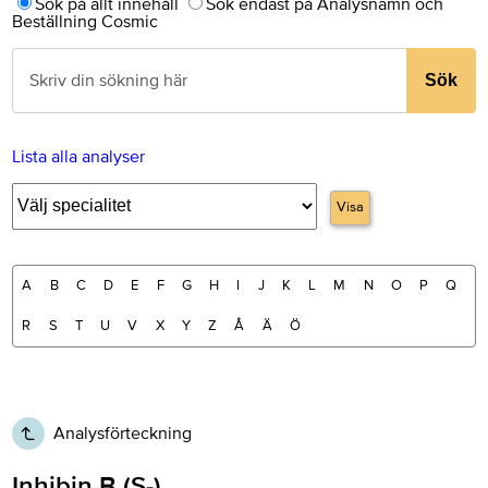
Sök på allt innehåll
Sök endast på Analysnamn och
Beställning Cosmic
Sök
Lista alla analyser
Visa
A
B
C
D
E
F
G
H
I
J
K
L
M
N
O
P
Q
R
S
T
U
V
X
Y
Z
Å
Ä
Ö
Analysförteckning
Inhibin B (S-)