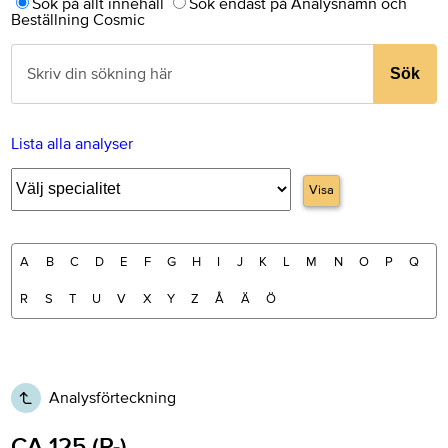
Sök på allt innehåll
Sök endast på Analysnamn och
Beställning Cosmic
Sök
Lista alla analyser
Visa
A
B
C
D
E
F
G
H
I
J
K
L
M
N
O
P
Q
R
S
T
U
V
X
Y
Z
Å
Ä
Ö
Analysförteckning
CA 125 (P-)