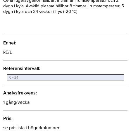
Centrifugerat gelrör hållbart 8 timmar i rumstemperatur och 2
dygn i kyla. Avskild plasma hållbar 8 timmar i rumstemperatur, 5
dygn i kyla och 24 veckor i frys (-20 °C)
Enhet:
kE/L
Referensintervall:
0 - 34
Analysfrekvens:
1 gång/vecka
Pris:
se prislista i högerkolumnen