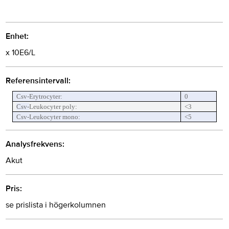
Enhet:
x 10E6/L
Referensintervall:
Csv-Erytrocyter:
0
Csv-
Leukocyter poly:
<3
Csv-
Leukocyter mono:
<5
Analysfrekvens:
Akut
Pris:
se prislista i högerkolumnen