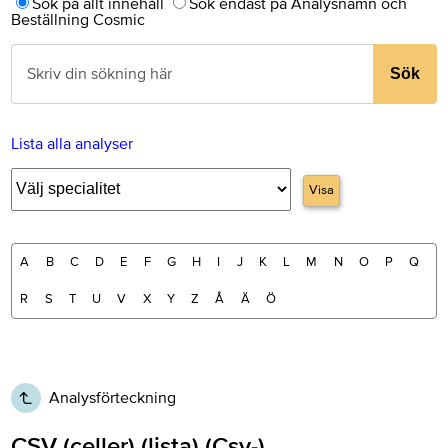
Sök på allt innehåll
Sök endast på Analysnamn och
Beställning Cosmic
Sök
Lista alla analyser
Visa
A
B
C
D
E
F
G
H
I
J
K
L
M
N
O
P
Q
R
S
T
U
V
X
Y
Z
Å
Ä
Ö
Analysförteckning
CSV (celler) (lista) (Csv-)