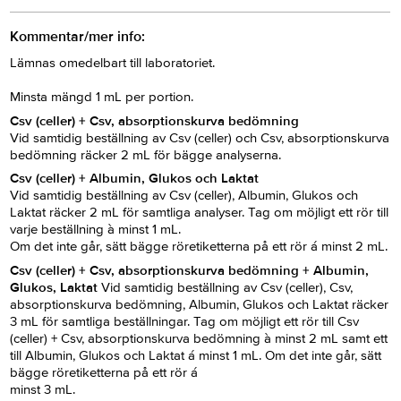
Kommentar/mer info:
Lämnas omedelbart till laboratoriet.
Minsta mängd 1 mL per portion.
Csv (celler) + Csv, absorptionskurva bedömning
Vid samtidig beställning av Csv (celler) och Csv, absorptionskurva
bedömning räcker 2 mL för bägge analyserna.
Csv (celler) + Albumin, Glukos och Laktat
Vid samtidig beställning av Csv (celler), Albumin, Glukos och
Laktat räcker 2 mL för samtliga analyser. Tag om möjligt ett rör till
varje beställning à minst 1 mL.
Om det inte går, sätt bägge röretiketterna på ett rör á minst 2 mL.
Csv (celler) + Csv, absorptionskurva
bedömning + Albumin,
Glukos, Laktat
Vid samtidig beställning av Csv (celler), Csv,
absorptionskurva bedömning, Albumin, Glukos och Laktat räcker
3 mL för samtliga beställningar. Tag om möjligt ett rör till Csv
(celler) + Csv, absorptionskurva bedömning à minst 2 mL samt ett
till Albumin, Glukos och Laktat á minst 1 mL. Om det inte går, sätt
bägge röretiketterna på ett rör á
minst 3 mL.