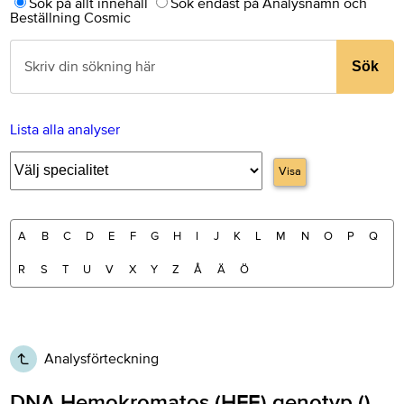
Sök på allt innehåll
Sök endast på Analysnamn och
Beställning Cosmic
Sök
Lista alla analyser
Visa
A
B
C
D
E
F
G
H
I
J
K
L
M
N
O
P
Q
R
S
T
U
V
X
Y
Z
Å
Ä
Ö
Analysförteckning
DNA Hemokromatos (HFE) genotyp ()