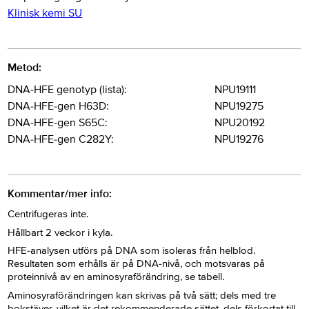
Klinisk kemi SU
Metod:
DNA-HFE genotyp (lista):
NPU19111
DNA-HFE-gen H63D:
NPU19275
DNA-HFE-gen S65C:
NPU20192
DNA-HFE-gen C282Y:
NPU19276
Kommentar/mer info:
Centrifugeras inte.
Hållbart 2 veckor i kyla.
HFE-analysen utförs på DNA som isoleras från helblod.
Resultaten som erhålls är på DNA-nivå, och motsvaras på
proteinnivå av en aminosyraförändring, se tabell.
Aminosyraförändringen kan skrivas på två sätt; dels med tre
bokstäver, vilket är det rekommenderade sättet, dels förkortat till