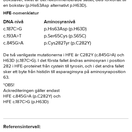
en bokstav (p.His63Asp alternativt p.H63D).
HFE-nomenklatur
DNA-nivå
Aminosyranivå
c.187C>G
p.His63Asp (p.H63D)
c.193A>T
p.Ser65Cys (p.S65C)
c.845G>A
p.Cys282Tyr (p.C282Y)
De två vanligaste mutationerna i HFE är C282Y (c.845G>A) och
H63D (c.187C>G). I det första fallet ändras aminosyran i position
282 i HFE-proteinet från cystein till tyrosin, och i det andra fallet
sker ett byte från histidin till asparaginsyra på aminosyraposition
63.
*OBS!
Ackrediteringen gäller endast
HFE c.845G>A (p.C282Y) och
HFE c.187C>G (p.H63D)
Referensintervall: