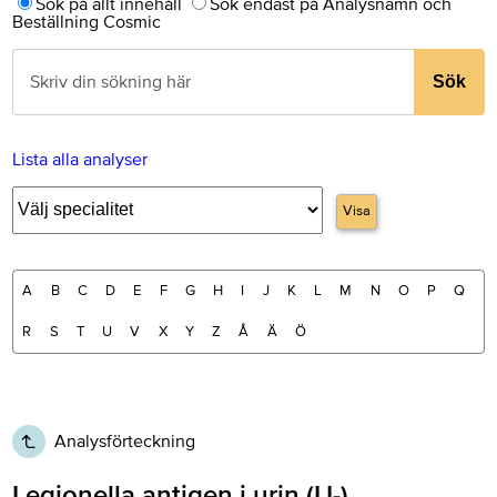
Sök på allt innehåll
Sök endast på Analysnamn och
Beställning Cosmic
Sök
Lista alla analyser
Visa
A
B
C
D
E
F
G
H
I
J
K
L
M
N
O
P
Q
R
S
T
U
V
X
Y
Z
Å
Ä
Ö
Analysförteckning
Legionella antigen i urin (U-)