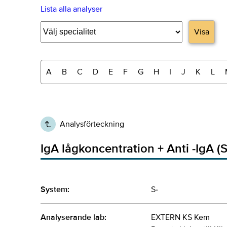
Lista alla analyser
Visa
A
B
C
D
E
F
G
H
I
J
K
L
Analysförteckning
IgA lågkoncentration + Anti -IgA (S
System:
S-
Analyserande lab:
EXTERN KS Kem