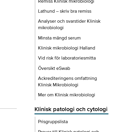
Remiss Klinisk mikrobiologi
Lathund – skriv bra remiss
Analyser och svarstider Klinisk
mikrobiologi
Minsta mängd serum
Klinisk mikrobiologi Halland
Vid risk för laboratoriesmitta
Översikt eSwab
Ackrediteringens omfattning
Klinisk Mikrobiologi
Mer om Klinisk mikrobiologi
Klinisk patologi och cytologi
Prisgruppslista
Prover till Klinisk patologi och