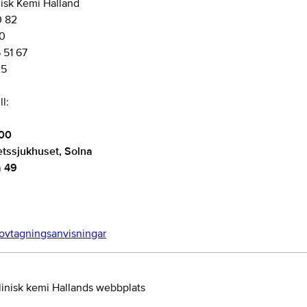
inisk Kemi Halland
0 82
00
 51 67
25
ll:
:00
etssjukhuset, Solna
a 49
ovtagningsanvisningar
 Klinisk kemi Hallands webbplats