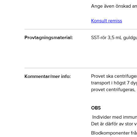
Ange även önskad ana
Konsult remiss
Provtagningsmaterial:
SST-rör 3,5 mL guldgu
Provet ska centrifuge
Kommentar/mer info:
transport i högst 7 dy
provet centrifugeras, 
OBS
Individer med immunb
Det är därför av stor
Blodkomponenter från