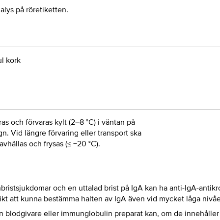
lys på röretiketten.
l kork
ras och förvaras kylt (2–8 °C) i väntan på
gn. Vid längre förvaring eller transport ska
avhällas och frysas (≤ −20 °C).
ristsjukdomar och en uttalad brist på IgA kan ha anti-IgA-antikr
 vikt att kunna bestämma halten av IgA även vid mycket låga nivåe
 blodgivare eller immunglobulin preparat kan, om de innehåller