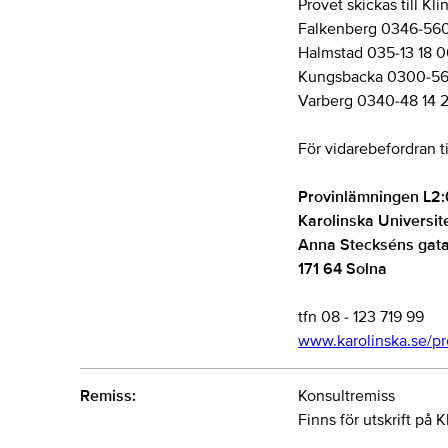
Provet skickas till Kl
Falkenberg 0346-56
Halmstad 035-13 18 
Kungsbacka 0300-56
Varberg 0340-48 14 
För vidarebefordran ti
Provinlämningen L2
Karolinska Universit
Anna Steckséns gat
171 64 Solna
tfn 08 - 123 719 99
www.karolinska.se/pr
Remiss:
Konsultremiss
Finns för utskrift på