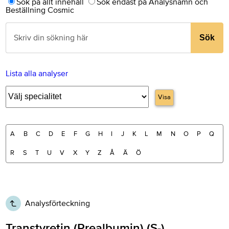
Sök på allt innehåll
Sök endast på Analysnamn och
Beställning Cosmic
Sök
Lista alla analyser
Visa
A
B
C
D
E
F
G
H
I
J
K
L
M
N
O
P
Q
R
S
T
U
V
X
Y
Z
Å
Ä
Ö
Analysförteckning
Transtyretin (Prealbumin) (S-)