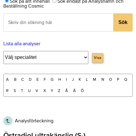
Sök på allt innehåll
Sök endast på Analysnamn och
Beställning Cosmic
Sök
Lista alla analyser
Visa
A
B
C
D
E
F
G
H
I
J
K
L
M
N
O
P
Q
R
S
T
U
V
X
Y
Z
Å
Ä
Ö
Analysförteckning
Östradiol ultrakänslig (S-)