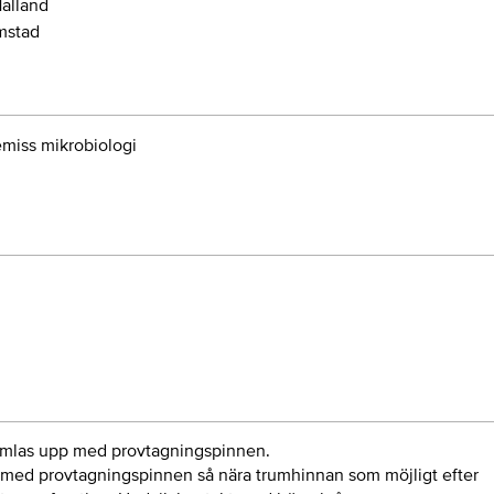
Halland
mstad
emiss mikrobiologi
amlas upp med provtagningspinnen.
 med provtagningspinnen så nära trumhinnan som möjligt efter