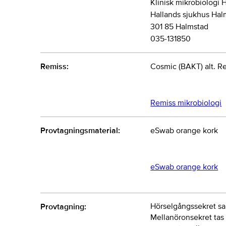
Klinisk mikrobiologi 
Hallands sjukhus Hal
301 85 Halmstad
035-131850
Remiss:
Cosmic (BAKT) alt. R
Remiss mikrobiologi
Provtagningsmaterial:
eSwab orange kork
eSwab orange kork
Hörselgångssekret s
Provtagning:
Mellanöronsekret tas