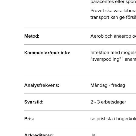
paracentes eller spo
Provet ska vara labor
transport kan ge förs
Metod:
Aerob och anaerob od
Infektion med mögels
Kommentar/mer info:
”svampodling” i ana
Analysfrekvens:
Måndag - fredag
Svarstid:
2 - 3 arbetsdagar
Pris:
se prislista i högerk
Ackrediterad:
Ja