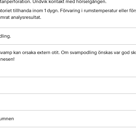
ntanperforation. Undvik kontakt med hörselgången.
atoriet tillhanda inom 1 dygn. Förvaring i rumstemperatur eller fö
ämrat analysresultat.
ling.
vamp kan orsaka extern otit. Om svampodling önskas var god sk
mnesen!
olumnen