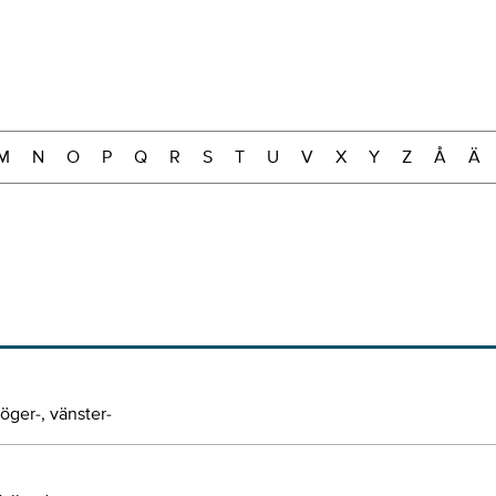
M
N
O
P
Q
R
S
T
U
V
X
Y
Z
Å
Ä
öger-, vänster-