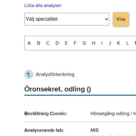
Lista alla analyser
Visa
A
B
C
D
E
F
G
H
I
J
K
L
Analysförteckning
Öronsekret, odling ()
Beställning Cosmic:
Hörselgång odling / h
Analyserande lab:
MIB