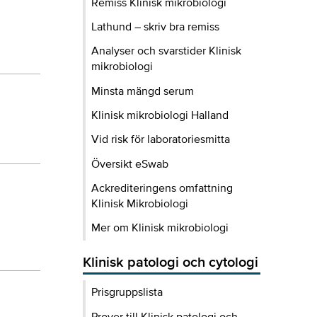
Remiss Klinisk mikrobiologi
Lathund – skriv bra remiss
Analyser och svarstider Klinisk
mikrobiologi
Minsta mängd serum
Klinisk mikrobiologi Halland
Vid risk för laboratoriesmitta
Översikt eSwab
Ackrediteringens omfattning
Klinisk Mikrobiologi
Mer om Klinisk mikrobiologi
Klinisk patologi och cytologi
Prisgruppslista
Prover till Klinisk patologi och