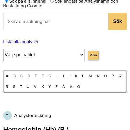
Sök på allt innehåll
Sök endast på Analysnamn och
Beställning Cosmic
Sök
Lista alla analyser
Visa
A
B
C
D
E
F
G
H
I
J
K
L
M
N
O
P
Q
R
S
T
U
V
X
Y
Z
Å
Ä
Ö
Analysförteckning
Hemoglobin (Hb) (B-)