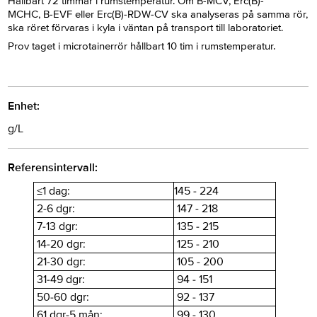
Hållbart 72 timmar i rumstemperatur. Om B-MCV, Erc(B)-
MCHC, B-EVF eller Erc(B)-RDW-CV ska analyseras på samma rör,
ska röret förvaras i kyla i väntan på transport till laboratoriet.
Prov taget i microtainerrör hållbart 10 tim i rumstemperatur.
Enhet:
g/L
Referensintervall:
≤1 dag:
145 - 224
2-6 dgr:
147 - 218
7-13 dgr:
135 - 215
14-20 dgr:
125 - 210
21-30 dgr:
105 - 200
31-49 dgr:
94 - 151
50-60 dgr:
92 - 137
61 dgr-5 mån:
99 - 130