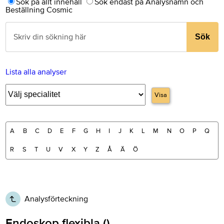
Sök på allt innehåll
Sök endast på Analysnamn och
Beställning Cosmic
Sök
Lista alla analyser
Visa
A
B
C
D
E
F
G
H
I
J
K
L
M
N
O
P
Q
R
S
T
U
V
X
Y
Z
Å
Ä
Ö
Analysförteckning
Endoskop flexibla ()