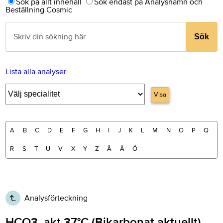
Sök på allt innehåll
Sök endast på Analysnamn och
Beställning Cosmic
Sök
Lista alla analyser
Visa
A
B
C
D
E
F
G
H
I
J
K
L
M
N
O
P
Q
R
S
T
U
V
X
Y
Z
Å
Ä
Ö
Analysförteckning
HCO3, akt 37°C (Bikarbonat aktuellt)