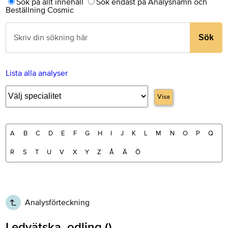
Sök på allt innehåll
Sök endast på Analysnamn och
Beställning Cosmic
Sök
Lista alla analyser
Visa
A
B
C
D
E
F
G
H
I
J
K
L
M
N
O
P
Q
R
S
T
U
V
X
Y
Z
Å
Ä
Ö
Analysförteckning
Ledvätska, odling ()