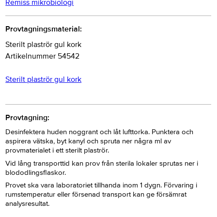
Remiss mikrobiologi
Provtagningsmaterial:
Sterilt plaströr gul kork
Artikelnummer 54542
Sterilt plaströr gul kork
Provtagning:
Desinfektera huden noggrant och låt lufttorka. Punktera och
aspirera vätska, byt kanyl och spruta ner några ml av
provmaterialet i ett sterilt plaströr.
Vid lång transporttid kan prov från sterila lokaler sprutas ner i
blododlingsflaskor.
Provet ska vara laboratoriet tillhanda inom 1 dygn. Förvaring i
rumstemperatur eller försenad transport kan ge försämrat
analysresultat.